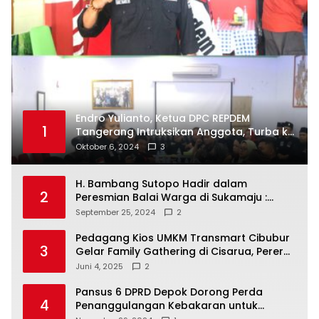
Endro Yulianto, Ketua DPC REPDEM
1
Tangerang Intruksikan Anggota, Turba ke
Masyarakat Dan Jalani Apa Yang di
Oktober 6, 2024
3
Putuskan RAKERCABSUS
H. Bambang Sutopo Hadir dalam
2
Peresmian Balai Warga di Sukamaju :
Wadah Baru untuk Kolaborasi dan
September 25, 2024
2
Aspirasi Masyarakat
Pedagang Kios UMKM Transmart Cibubur
3
Gelar Family Gathering di Cisarua, Pererat
Silaturahmi dan Kekompakan
Juni 4, 2025
2
Pansus 6 DPRD Depok Dorong Perda
4
Penanggulangan Kebakaran untuk
Keselamatan Warga