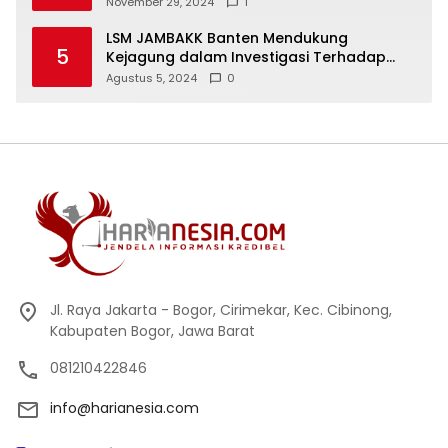
November 29, 2024
1
LSM JAMBAKK Banten Mendukung
5
Kejagung dalam Investigasi Terhadap
Walikota Bandar Lampung
Agustus 5, 2024
0
Jl. Raya Jakarta - Bogor, Cirimekar, Kec. Cibinong,
Kabupaten Bogor, Jawa Barat
081210422846
info@harianesia.com