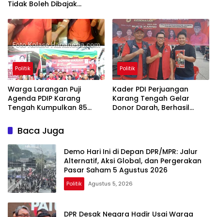
Tidak Boleh Dibajak
Oligarki
Politik
Politik
Warga Larangan Puji
Kader PDI Perjuangan
Agenda PDIP Karang
Karang Tengah Gelar
Tengah Kumpulkan 85
Donor Darah, Berhasil
Kantong Darah
Himpun 85 Kantong Darah
Baca Juga
Demo Hari Ini di Depan DPR/MPR: Jalur
Alternatif, Aksi Global, dan Pergerakan
Pasar Saham 5 Agustus 2026
Politik
Agustus 5, 2026
DPR Desak Negara Hadir Usai Warga