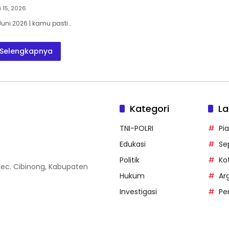
i 15, 2026
Juni 2026 | kamu pasti…
Selengkapnya
Kategori
La
TNI-POLRI
Pi
Edukasi
Se
Politik
Ko
 Kec. Cibinong, Kabupaten
Hukum
Ar
Investigasi
Pe