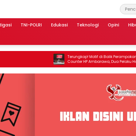
tigasi
TNI-POLRI
Edukasi
Teknologi
Opini
Hib
Terungkap! Motif di Balik Perampokan
Counter HP Ambarawa, Dua Pelaku Habisi
Pemilik Toko dan Bawa puluhan HP