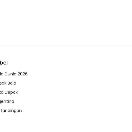
bel
ala Dunia 2026
pak Bola
ta Depok
gentina
rtandingan