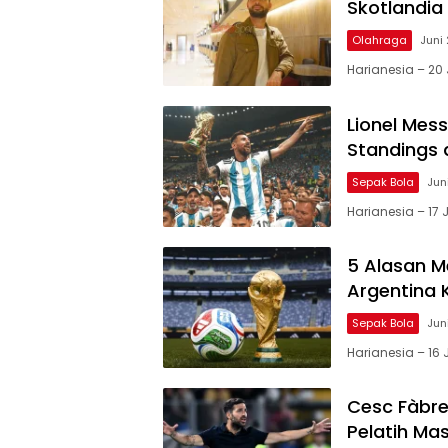
Skotlandia
Olahraga
Juni
Harianesia – 20 
Lionel Mes
Standings 
Sepak Bola
Jun
Harianesia – 17 
5 Alasan M
Argentina K
Sepak Bola
Jun
Harianesia – 16 
Cesc Fàbre
Pelatih Ma