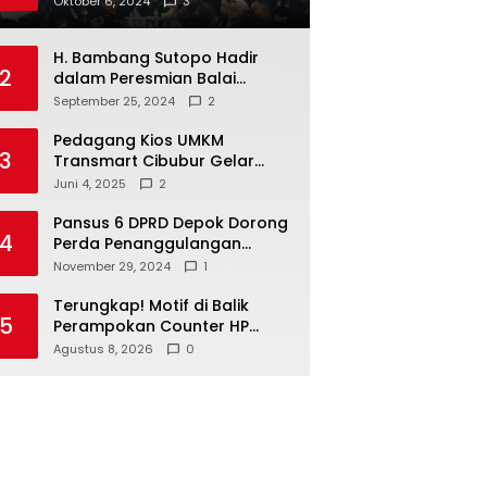
Oktober 6, 2024
3
ke Masyarakat Dan Jalani
Apa Yang di Putuskan
H. Bambang Sutopo Hadir
RAKERCABSUS
2
dalam Peresmian Balai
Warga di Sukamaju : Wadah
September 25, 2024
2
Baru untuk Kolaborasi dan
Aspirasi Masyarakat
Pedagang Kios UMKM
3
Transmart Cibubur Gelar
Family Gathering di Cisarua,
Juni 4, 2025
2
Pererat Silaturahmi dan
Kekompakan
Pansus 6 DPRD Depok Dorong
4
Perda Penanggulangan
Kebakaran untuk
November 29, 2024
1
Keselamatan Warga
Terungkap! Motif di Balik
5
Perampokan Counter HP
Ambarawa, Dua Pelaku Habisi
Agustus 8, 2026
0
Pemilik Toko dan Bawa
puluhan HP