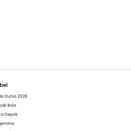
bel
ala Dunia 2026
pak Bola
ta Depok
gentina