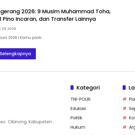
ngkap
Selanjutnya?
Ketahui Sekarang
angerang 2026: 9 Musim Muhammad Toha,
 Pino Incaran, dan Transfer Lainnya
i 24, 2026
Juni 2026 | Kamu pasti…
Selengkapnya
Kategori
La
TNI-POLRI
Pi
Edukasi
Se
Politik
Ko
 Kec. Cibinong, Kabupaten
Hukum
Ar