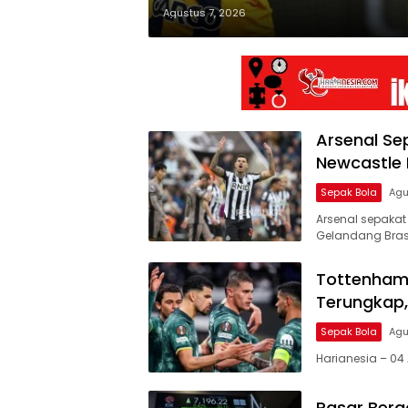
Agustus 7, 2026
Arsenal Se
Newcastle R
Sepak Bola
Agu
Arsenal sepakat
Gelandang Brasi
Tottenham 
Terungkap,
Sepak Bola
Agu
Harianesia – 04 
Pasar Berg