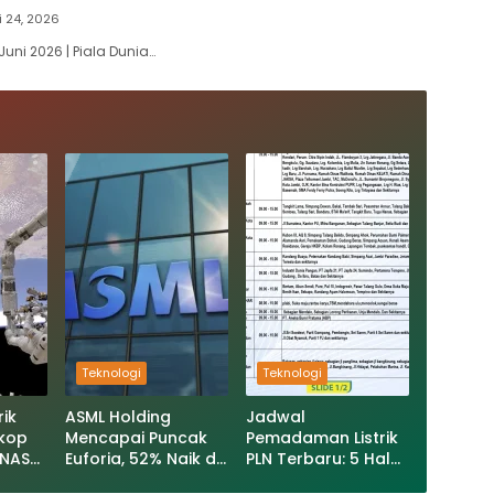
i 24, 2026
Juni 2026 | Piala Dunia…
Teknologi
Teknologi
ik
ASML Holding
Jadwal
skop
Mencapai Puncak
Pemadaman Listrik
 NASA
Euforia, 52% Naik di
PLN Terbaru: 5 Hal
Misi
2026: Apa
yang Perlu Kamu