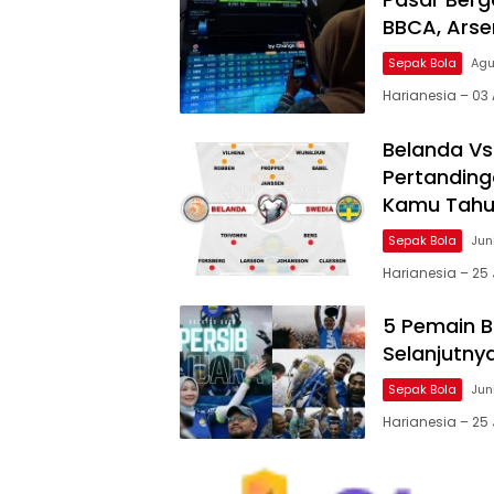
BBCA, Arsen
Sepak Bola
Agu
Harianesia – 03
Belanda V
Pertandinga
Kamu Tah
Sepak Bola
Jun
Harianesia – 25 
5 Pemain B
Selanjutny
Sepak Bola
Jun
Harianesia – 25 