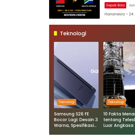
Sepak Bola
Jun
Harianesia – 24 
Teknologi
Teknologi
Teknologi
Samsung S26 FE
10 Fakta Menar
Bocor Lagi: Desain 3
tentang Tele
Warna, Spesifikasi
Luar Angkasa
Exynos 2500, dan
Roman Space: 