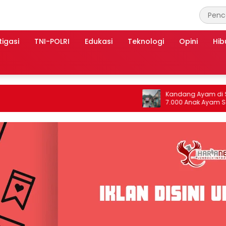
tigasi
TNI-POLRI
Edukasi
Teknologi
Opini
Hib
Kandang Ayam di Slogohimo Terb
7.000 Anak Ayam Selamat, Kerugi
Ditaksir Rp700 Juta