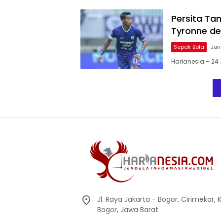
Kejutan One UI 9.5
untuk Mengu
di IFA 2026
Rahasia Alam
Persita T
Semesta
Tyronne del
Sepak Bola
Jun
Harianesia – 24 
Jl. Raya Jakarta - Bogor, Cirimekar,
Bogor, Jawa Barat