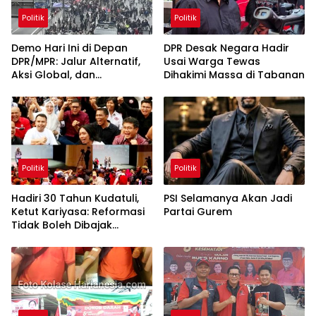
Politik
Politik
Demo Hari Ini di Depan
DPR Desak Negara Hadir
DPR/MPR: Jalur Alternatif,
Usai Warga Tewas
Aksi Global, dan
Dihakimi Massa di Tabanan
Pergerakan Pasar Saham 5
Agustus 2026
Politik
Politik
Hadiri 30 Tahun Kudatuli,
PSI Selamanya Akan Jadi
Ketut Kariyasa: Reformasi
Partai Gurem
Tidak Boleh Dibajak
Oligarki