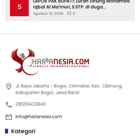
LAPOR PAK BUPATI: Lurah ciriung Mohamad
5
Iqbal Al Ma’muri, S.STP. di duga
mendapatkan sepecial order untuk
Agustus 10, 2026
0
intimidasi PKL
Jl. Raya Jakarta - Bogor, Cirimekar, Kec. Cibinong,
Kabupaten Bogor, Jawa Barat
081210422846
info@harianesia.com
Kategori