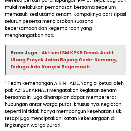
Mereka berkumpul di lapangan RW 07 sejak pagi dan
mulai melakukan pemanasan bersama sebelum
memasuki sesi utama senam. Kompaknya partisipasi
seluruh peserta menciptakan suasana
kebersamaan dan kegembiraan yang
menghangatkan hati.
Baca Juga :
Aktivis LSM KPKB Desak Audit
Ulang Proyek Jalan Bojong Gede-Kemang,
Diduga Ada Korupsi Berjamaah
” Team kemenangan AIRIN -ADE. Yang di ketuai oleh
pak AZI SUKARNAJI Mengatakan kegiatan senam
bersama ini juga diharapkan dapat mempererat
hubungan antar warga purati khusus nya. Kegiatan
seperti ini tidak hanya membangun kesehatan fisik,
tetapi juga menciptakan ikatan kekeluargaan di
lingkungan warga purati