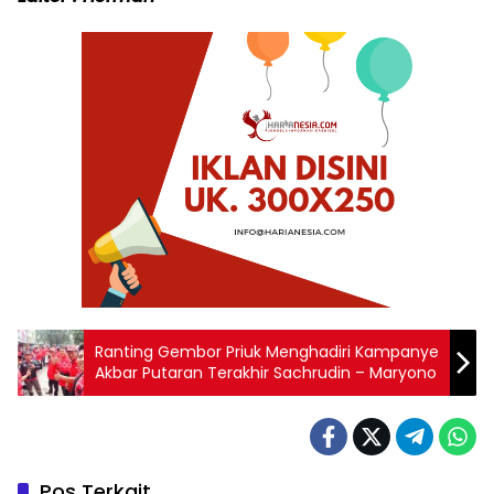
Ranting Gembor Priuk Menghadiri Kampanye
Akbar Putaran Terakhir Sachrudin – Maryono
Pos Terkait