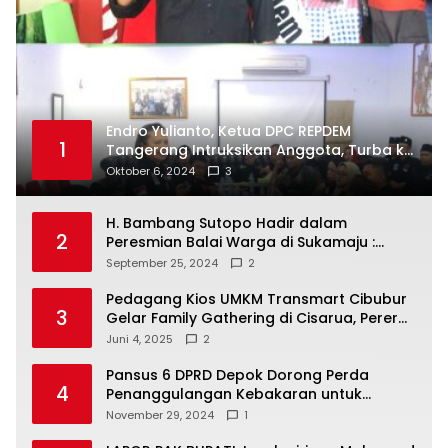
Endro Yulianto, Ketua DPC REPDEM
1
Tangerang Intruksikan Anggota, Turba ke
Masyarakat Dan Jalani Apa Yang di
Oktober 6, 2024
3
Putuskan RAKERCABSUS
H. Bambang Sutopo Hadir dalam
2
Peresmian Balai Warga di Sukamaju :
Wadah Baru untuk Kolaborasi dan
September 25, 2024
2
Aspirasi Masyarakat
Pedagang Kios UMKM Transmart Cibubur
3
Gelar Family Gathering di Cisarua, Pererat
Silaturahmi dan Kekompakan
Juni 4, 2025
2
Pansus 6 DPRD Depok Dorong Perda
4
Penanggulangan Kebakaran untuk
Keselamatan Warga
November 29, 2024
1