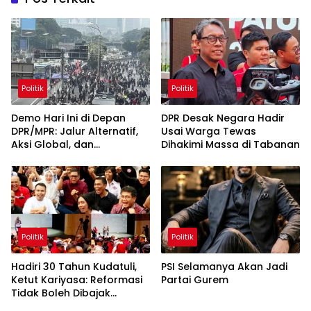
Politik
Politik
Demo Hari Ini di Depan
DPR Desak Negara Hadir
DPR/MPR: Jalur Alternatif,
Usai Warga Tewas
Aksi Global, dan
Dihakimi Massa di Tabanan
Pergerakan Pasar Saham 5
Agustus 2026
Politik
Politik
Hadiri 30 Tahun Kudatuli,
PSI Selamanya Akan Jadi
Ketut Kariyasa: Reformasi
Partai Gurem
Tidak Boleh Dibajak
Oligarki