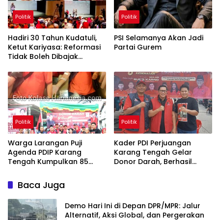
Politik
Politik
Hadiri 30 Tahun Kudatuli,
PSI Selamanya Akan Jadi
Ketut Kariyasa: Reformasi
Partai Gurem
Tidak Boleh Dibajak
Oligarki
Politik
Politik
Warga Larangan Puji
Kader PDI Perjuangan
Agenda PDIP Karang
Karang Tengah Gelar
Tengah Kumpulkan 85
Donor Darah, Berhasil
Kantong Darah
Himpun 85 Kantong Darah
Baca Juga
Demo Hari Ini di Depan DPR/MPR: Jalur
Alternatif, Aksi Global, dan Pergerakan