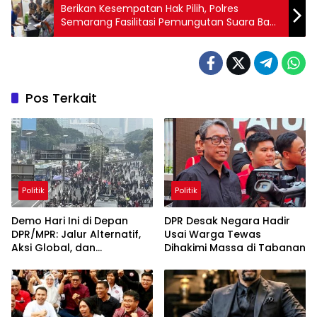
Berikan Kesempatan Hak Pilih, Polres
Semarang Fasilitasi Pemungutan Suara Bagi
Tahanan
Pos Terkait
Politik
Politik
Demo Hari Ini di Depan
DPR Desak Negara Hadir
DPR/MPR: Jalur Alternatif,
Usai Warga Tewas
Aksi Global, dan
Dihakimi Massa di Tabanan
Pergerakan Pasar Saham 5
Agustus 2026