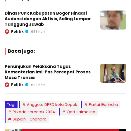
Dinas PUPR Kabupaten Bogor Hindari
Audensi dengan Aktivis, Saling Lempar
Tanggung Jawab
Politik
P
658 hari
Baca juga:
Penunjukan Pelaksana Tugas
Kementerian Imi-Pas Percepat Proses
Masa Transisi
Politik
P
649 hari
Tag:
Anggota DPRD kota Depok
Partai Gerindra
Pilkada serentak 2024
Qori Hatmalina
Supian - Chandra