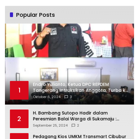
Popular Posts
Endro Yulianto, Ketua DPC REPDEM
1
Tangerang Intruksikan Anggota, Turba ke
Masyarakat Dan Jalani Apa Yang di
Oktober 6, 2024
3
Putuskan RAKERCABSUS
H. Bambang Sutopo Hadir dalam
2
Peresmian Balai Warga di Sukamaju :
Wadah Baru untuk Kolaborasi dan
September 25, 2024
2
Aspirasi Masyarakat
Pedagang Kios UMKM Transmart Cibubur