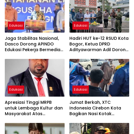
Edukasi
Edukasi
Jaga Stabilitas Nasional,
Hadiri HUT ke-12 RSUD Kota
Dasco Dorong APINDO
Bogor, Ketua DPRD
Edukasi Pekerja Bermedia
Adityawarman Adil Dorong
Sosial
Peningkatan Kualitas
Pelayanan Kesehatan
Edukasi
Edukasi
Apresiasi Tinggi MRPB
Jumat Berkah, XTC
untuk Lembaga Kultur dan
Indonesia Cirebon Kota
Masyarakat Atas
Bagikan Nasi Kotak
Perjuangan MHA
kepada Pengguna Jalan