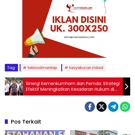
Tag:
tabloidmantap
tasyakuran milad
Sinergi Kemenkumham dan Pemda: Strategi
Efektif Meningkatkan Kesadaran Hukum di
Kalangan Masyarakat
Pos Terkait