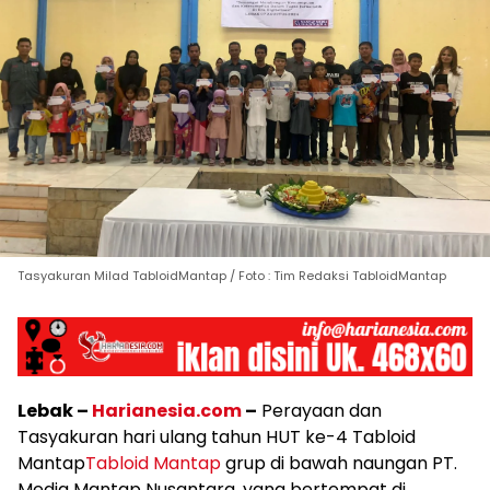
Tasyakuran Milad TabloidMantap / Foto : Tim Redaksi TabloidMantap
Lebak –
Harianesia.com
–
Perayaan dan
Tasyakuran hari ulang tahun HUT ke-4 Tabloid
Mantap
Tabloid Mantap
grup di bawah naungan PT.
Media Mantap Nusantara, yang bertempat di