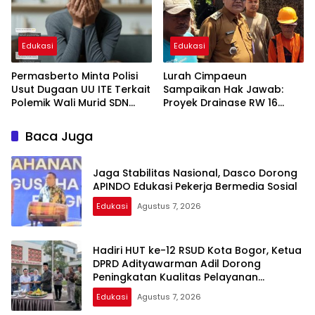
Edukasi
Edukasi
Permasberto Minta Polisi
Lurah Cimpaeun
Usut Dugaan UU ITE Terkait
Sampaikan Hak Jawab:
Polemik Wali Murid SDN
Proyek Drainase RW 16
Yudha
Tetap Swakelola Sesuai
Juklak
Baca Juga
Jaga Stabilitas Nasional, Dasco Dorong
APINDO Edukasi Pekerja Bermedia Sosial
Edukasi
Agustus 7, 2026
Hadiri HUT ke-12 RSUD Kota Bogor, Ketua
DPRD Adityawarman Adil Dorong
Peningkatan Kualitas Pelayanan
Kesehatan
Edukasi
Agustus 7, 2026