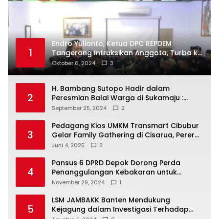
Endro Yulianto, Ketua DPC REPDEM
1
Tangerang Intruksikan Anggota, Turba ke
Masyarakat Dan Jalani Apa Yang di
Oktober 6, 2024
3
Putuskan RAKERCABSUS
H. Bambang Sutopo Hadir dalam
2
Peresmian Balai Warga di Sukamaju :
Wadah Baru untuk Kolaborasi dan
September 25, 2024
2
Aspirasi Masyarakat
Pedagang Kios UMKM Transmart Cibubur
3
Gelar Family Gathering di Cisarua, Pererat
Silaturahmi dan Kekompakan
Juni 4, 2025
2
Pansus 6 DPRD Depok Dorong Perda
4
Penanggulangan Kebakaran untuk
Keselamatan Warga
November 29, 2024
1
LSM JAMBAKK Banten Mendukung
5
Kejagung dalam Investigasi Terhadap
Walikota Bandar Lampung