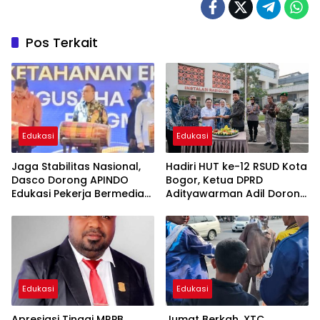
Pos Terkait
Edukasi
Edukasi
Jaga Stabilitas Nasional,
Hadiri HUT ke-12 RSUD Kota
Dasco Dorong APINDO
Bogor, Ketua DPRD
Edukasi Pekerja Bermedia
Adityawarman Adil Dorong
Sosial
Peningkatan Kualitas
Pelayanan Kesehatan
Edukasi
Edukasi
Apresiasi Tinggi MRPB
Jumat Berkah, XTC