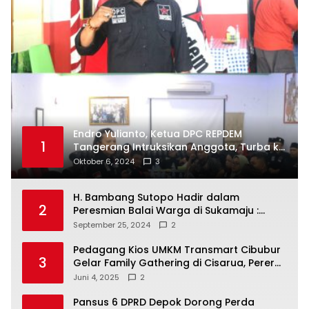
Endro Yulianto, Ketua DPC REPDEM
1
Tangerang Intruksikan Anggota, Turba ke
Masyarakat Dan Jalani Apa Yang di
Oktober 6, 2024
3
Putuskan RAKERCABSUS
H. Bambang Sutopo Hadir dalam
2
Peresmian Balai Warga di Sukamaju :
Wadah Baru untuk Kolaborasi dan
September 25, 2024
2
Aspirasi Masyarakat
Pedagang Kios UMKM Transmart Cibubur
3
Gelar Family Gathering di Cisarua, Pererat
Silaturahmi dan Kekompakan
Juni 4, 2025
2
Pansus 6 DPRD Depok Dorong Perda