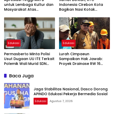
untuk Lembaga Kultur dan
Indonesia Cirebon Kota
Masyarakat Atas
Bagikan Nasi Kotak
Perjuangan MHA
kepada Pengguna Jalan
Edukasi
Edukasi
Permasberto Minta Polisi
Lurah Cimpaeun
Usut Dugaan UU ITE Terkait
Sampaikan Hak Jawab:
Polemik Wali Murid SDN
Proyek Drainase RW 16
Yudha
Tetap Swakelola Sesuai
Juklak
Baca Juga
Jaga Stabilitas Nasional, Dasco Dorong
APINDO Edukasi Pekerja Bermedia Sosial
Edukasi
Agustus 7, 2026