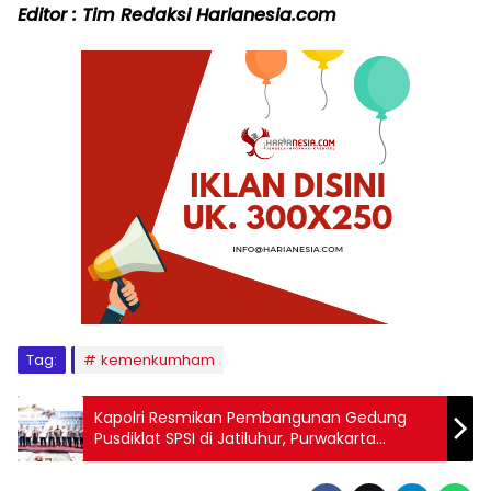
Editor : Tim Redaksi Harianesia.com
Tag:
kemenkumham
Kapolri Resmikan Pembangunan Gedung
Pusdiklat SPSI di Jatiluhur, Purwakarta
dengan Peletakan Batu Pertama