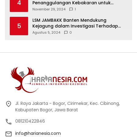
4
Penanggulangan Kebakaran untuk
Keselamatan Warga
November 29, 2024
1
LSM JAMBAKK Banten Mendukung
5
Kejagung dalam Investigasi Terhadap
Walikota Bandar Lampung
Agustus 5, 2024
0
Jl. Raya Jakarta - Bogor, Cirimekar, Kec. Cibinong,
Kabupaten Bogor, Jawa Barat
081210422846
info@harianesia.com