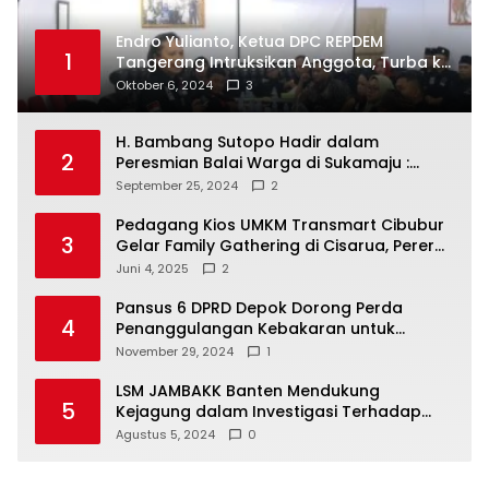
Endro Yulianto, Ketua DPC REPDEM
1
Tangerang Intruksikan Anggota, Turba ke
Masyarakat Dan Jalani Apa Yang di
Oktober 6, 2024
3
Putuskan RAKERCABSUS
H. Bambang Sutopo Hadir dalam
2
Peresmian Balai Warga di Sukamaju :
Wadah Baru untuk Kolaborasi dan
September 25, 2024
2
Aspirasi Masyarakat
Pedagang Kios UMKM Transmart Cibubur
3
Gelar Family Gathering di Cisarua, Pererat
Silaturahmi dan Kekompakan
Juni 4, 2025
2
Pansus 6 DPRD Depok Dorong Perda
4
Penanggulangan Kebakaran untuk
Keselamatan Warga
November 29, 2024
1
LSM JAMBAKK Banten Mendukung
5
Kejagung dalam Investigasi Terhadap
Walikota Bandar Lampung
Agustus 5, 2024
0