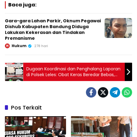
Baca juga:
Gara-gara Lahan Parkir, Oknum Pegawai
Dishub Kabupaten Bandung Diduga
Lakukan Kekerasan dan Tindakan
Premanisme
Hukum
H
278 hari
Dugaan Koordinasi dan Penghalang Laporan
di Polsek Leles: Obat Keras Beredar Bebas,
Kanit Reskrim Justru Menghindar
Pos Terkait