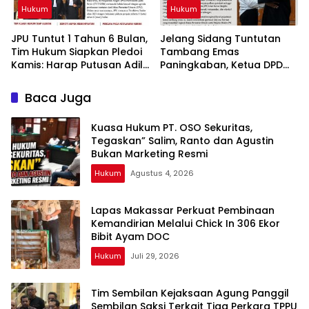
Hukum
Hukum
JPU Tuntut 1 Tahun 6 Bulan,
Jelang Sidang Tuntutan
Tim Hukum Siapkan Pledoi
Tambang Emas
Kamis: Harap Putusan Adil
Paningkaban, Ketua DPD
Bagi Tambang Emas
PPWI Jateng Harapkan
Paningkaban
Putusan yang Adil bagi
Baca Juga
Terdakwa Sarko
Kuasa Hukum PT. OSO Sekuritas,
Tegaskan” Salim, Ranto dan Agustin
Bukan Marketing Resmi
Hukum
Agustus 4, 2026
Lapas Makassar Perkuat Pembinaan
Kemandirian Melalui Chick In 306 Ekor
Bibit Ayam DOC
Hukum
Juli 29, 2026
Tim Sembilan Kejaksaan Agung Panggil
Sembilan Saksi Terkait Tiga Perkara TPPU