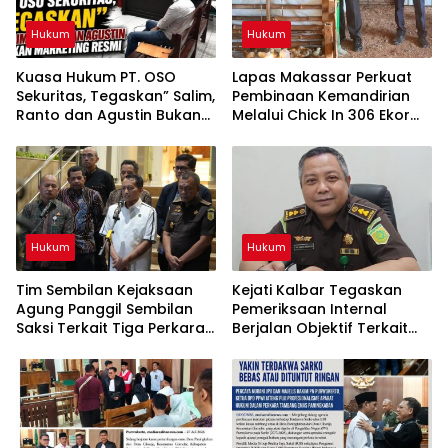
Hukum
Hukum
Kuasa Hukum PT. OSO
Lapas Makassar Perkuat
Sekuritas, Tegaskan” Salim,
Pembinaan Kemandirian
Ranto dan Agustin Bukan
Melalui Chick In 306 Ekor
Marketing Resmi
Bibit Ayam DOC
Hukum
Hukum
Tim Sembilan Kejaksaan
Kejati Kalbar Tegaskan
Agung Panggil Sembilan
Pemeriksaan Internal
Saksi Terkait Tiga Perkara
Berjalan Objektif Terkait
TPPU Tersangka FA
Dugaan Keterlibatan
Pegawai Kejari Sekadau