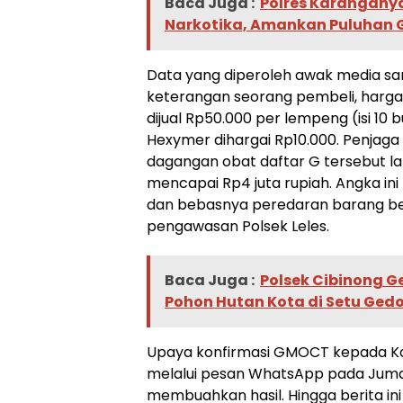
Baca Juga :
Polres Karangany
Narkotika, Amankan Puluhan 
Data yang diperoleh awak media s
keterangan seorang pembeli, harga
dijual Rp50.000 per lempeng (isi 10 b
Hexymer dihargai Rp10.000. Penjag
dagangan obat daftar G tersebut l
mencapai Rp4 juta rupiah. Angka i
dan bebasnya peredaran barang be
pengawasan Polsek Leles.
Baca Juga :
Polsek Cibinong 
Pohon Hutan Kota di Setu Ged
Upaya konfirmasi GMOCT kepada Kan
melalui pesan WhatsApp pada Jumat,
membuahkan hasil. Hingga berita ini 