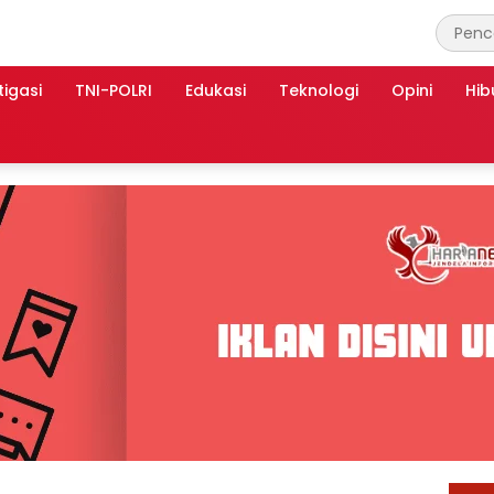
tigasi
TNI-POLRI
Edukasi
Teknologi
Opini
Hib