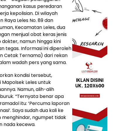
enanganan kasus peredaran
ja kepolisian. Di wilayah
n Raya Leles No. 89 dan
uman, Kecamatan Leles, dua
ngan menjual obat keras jenis
dokter, namun hingga kini
 tegas. Informasi ini diperoleh
 Cetak Ternama) dari rekan
dalam wadah pers yang sama.
orkan kondisi tersebut,
 Mapolsek Leles untuk
nnya. Namun, alih-alih
an buruk. “Ternyata benar apa
ramadol itu: ‘Percuma laporan
asi’. Saya sudah dua kali ke
ah menghindar, ngumpet tidak
n nada kecewa.