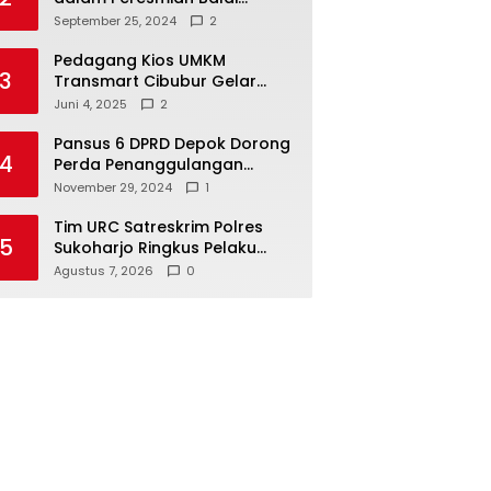
Warga di Sukamaju : Wadah
September 25, 2024
2
Baru untuk Kolaborasi dan
Aspirasi Masyarakat
Pedagang Kios UMKM
3
Transmart Cibubur Gelar
Family Gathering di Cisarua,
Juni 4, 2025
2
Pererat Silaturahmi dan
Kekompakan
Pansus 6 DPRD Depok Dorong
4
Perda Penanggulangan
Kebakaran untuk
November 29, 2024
1
Keselamatan Warga
Tim URC Satreskrim Polres
5
Sukoharjo Ringkus Pelaku
Curas, Motor Korban
Agustus 7, 2026
0
Dibongkar untuk Hilangkan
Jejak