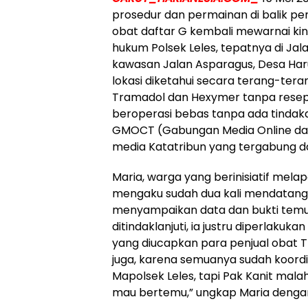
prosedur dan permainan di balik p
obat daftar G kembali mewarnai kiner
hukum Polsek Leles, tepatnya di Jala
kawasan Jalan Asparagus, Desa Har
lokasi diketahui secara terang-tera
Tramadol dan Hexymer tanpa resep 
beroperasi bebas tanpa ada tindakan
GMOCT (Gabungan Media Online dan
media Katatribun yang tergabung 
Maria, warga yang berinisiatif melap
mengaku sudah dua kali mendatangi
menyampaikan data dan bukti temua
ditindaklanjuti, ia justru diperlakuk
yang diucapkan para penjual obat T
juga, karena semuanya sudah koordin
Mapolsek Leles, tapi Pak Kanit mal
mau bertemu,” ungkap Maria denga