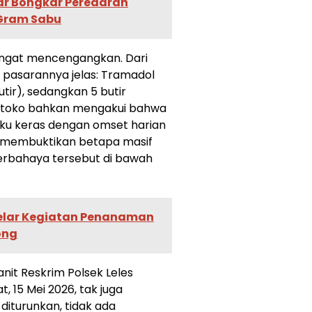
ar Bongkar Peredaran
Gram Sabu
angat mencengangkan. Dari
 pasarannya jelas: Tramadol
utir), sedangkan 5 butir
a toko bahkan mengakui bahwa
aku keras dengan omset harian
ni membuktikan betapa masif
rbahaya tersebut di bawah
Gelar Kegiatan Penanaman
ong
it Reskrim Polsek Leles
 15 Mei 2026, tak juga
diturunkan, tidak ada