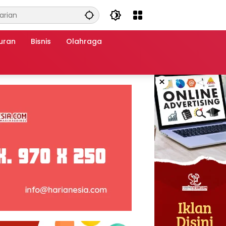
uran
Bisnis
Olahraga
×