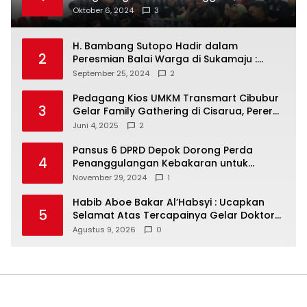
Masyarakat Dan Jalani Apa Yang di
Oktober 6, 2024
3
Putuskan RAKERCABSUS
H. Bambang Sutopo Hadir dalam
2
Peresmian Balai Warga di Sukamaju :
Wadah Baru untuk Kolaborasi dan
September 25, 2024
2
Aspirasi Masyarakat
Pedagang Kios UMKM Transmart Cibubur
3
Gelar Family Gathering di Cisarua, Pererat
Silaturahmi dan Kekompakan
Juni 4, 2025
2
Pansus 6 DPRD Depok Dorong Perda
4
Penanggulangan Kebakaran untuk
Keselamatan Warga
November 29, 2024
1
Habib Aboe Bakar Al’Habsyi : Ucapkan
5
Selamat Atas Tercapainya Gelar Doktor
IPDA Dr. Rifky Al’Idrus
Agustus 9, 2026
0