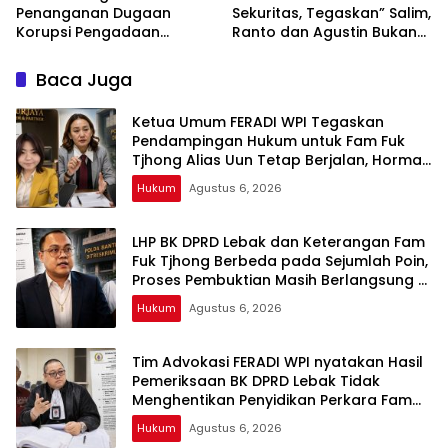
Penanganan Dugaan
Sekuritas, Tegaskan” Salim,
Korupsi Pengadaan
Ranto dan Agustin Bukan
Antena Siaran Luar Negeri
Marketing Resmi
LPP RRI, Kejari Depok
Baca Juga
Tetapkan Satu Tersangka
Baru
Ketua Umum FERADI WPI Tegaskan
Pendampingan Hukum untuk Fam Fuk
Tjhong Alias Uun Tetap Berjalan, Hormati
Proses Penyidikan dan Hasil Pemeriksaan
Hukum
Agustus 6, 2026
BK
LHP BK DPRD Lebak dan Keterangan Fam
Fuk Tjhong Berbeda pada Sejumlah Poin,
Proses Pembuktian Masih Berlangsung di
Polda Banten ujar Revan FERADI WPI
Hukum
Agustus 6, 2026
Tim Advokasi FERADI WPI nyatakan Hasil
Pemeriksaan BK DPRD Lebak Tidak
Menghentikan Penyidikan Perkara Fam
Fuk Tjhong alias Eyang Uun
Hukum
Agustus 6, 2026