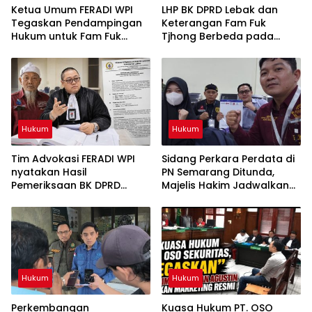
Ketua Umum FERADI WPI
LHP BK DPRD Lebak dan
Tegaskan Pendampingan
Keterangan Fam Fuk
Hukum untuk Fam Fuk
Tjhong Berbeda pada
Tjhong Alias Uun Tetap
Sejumlah Poin, Proses
Berjalan, Hormati Proses
Pembuktian Masih
Penyidikan dan Hasil
Berlangsung di Polda
Pemeriksaan BK
Banten ujar Revan FERADI
WPI
Hukum
Hukum
Tim Advokasi FERADI WPI
Sidang Perkara Perdata di
nyatakan Hasil
PN Semarang Ditunda,
Pemeriksaan BK DPRD
Majelis Hakim Jadwalkan
Lebak Tidak Menghentikan
Pemanggilan Kembali
Penyidikan Perkara Fam
Tergugat
Fuk Tjhong alias Eyang Uun
Hukum
Hukum
Perkembangan
Kuasa Hukum PT. OSO