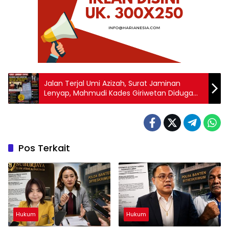
Jalan Terjal Umi Azizah, Surat Jaminan
Lenyap, Mahmudi Kades Giriwetan Diduga
Kuat Lindungi Warganya yang Tidak ada
Itikad Baik
Pos Terkait
Hukum
Hukum