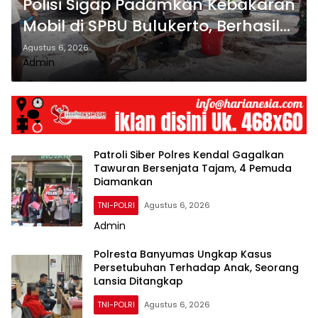
Polisi Sigap Padamkan Kebakaran
Mobil di SPBU Bulukerto, Berhasil
Cegah Api Meluas
Agustus 6, 2026
Admin
Patroli Siber Polres Kendal Gagalkan
Tawuran Bersenjata Tajam, 4 Pemuda
Diamankan
TNI-POLRI
Agustus 6, 2026
Admin
Polresta Banyumas Ungkap Kasus
Persetubuhan Terhadap Anak, Seorang
Lansia Ditangkap
TNI-POLRI
Agustus 6, 2026