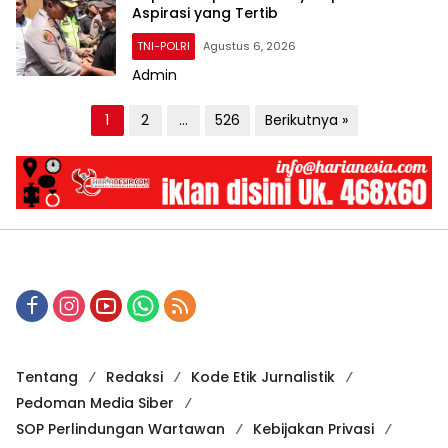
Aspirasi yang Tertib
TNI-POLRI
Agustus 6, 2026
Admin
P
1
2
…
526
Berikutnya »
a
g
i
n
a
s
i
p
Tentang
Redaksi
Kode Etik Jurnalistik
o
Pedoman Media Siber
s
SOP Perlindungan Wartawan
Kebijakan Privasi