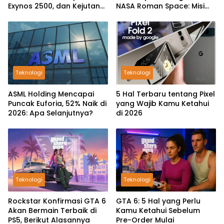
Exynos 2500, dan Kejutan
NASA Roman Space: Misi
One UI 9.5 di IFA 2026
untuk Mengungkap
Rahasia Alam Semesta
Teknologi
Teknologi
ASML Holding Mencapai
5 Hal Terbaru tentang Pixel
Puncak Euforia, 52% Naik di
yang Wajib Kamu Ketahui
2026: Apa Selanjutnya?
di 2026
Teknologi
Teknologi
Rockstar Konfirmasi GTA 6
GTA 6: 5 Hal yang Perlu
Akan Bermain Terbaik di
Kamu Ketahui Sebelum
PS5, Berikut Alasannya
Pre-Order Mulai