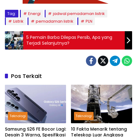
Tag:
Energi
jadwal pemadaman listrik
Listrik
pemadaman listrik
PLN
5 Pemain Barba Dilepas Persib, Apa yang
Terjadi Selanjutnya?
Pos Terkait
Teknologi
Teknologi
Samsung S26 FE Bocor Lagi:
10 Fakta Menarik tentang
Desain 3 Warna, Spesifikasi
Teleskop Luar Angkasa