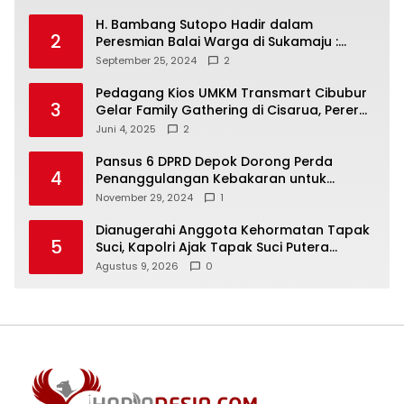
H. Bambang Sutopo Hadir dalam
2
Peresmian Balai Warga di Sukamaju :
Wadah Baru untuk Kolaborasi dan
September 25, 2024
2
Aspirasi Masyarakat
Pedagang Kios UMKM Transmart Cibubur
3
Gelar Family Gathering di Cisarua, Pererat
Silaturahmi dan Kekompakan
Juni 4, 2025
2
Pansus 6 DPRD Depok Dorong Perda
4
Penanggulangan Kebakaran untuk
Keselamatan Warga
November 29, 2024
1
Dianugerahi Anggota Kehormatan Tapak
5
Suci, Kapolri Ajak Tapak Suci Putera
Muhammadiyah Bersinergi dengan Polri
Agustus 9, 2026
0
Jaga Generasi Muda dari Ancaman
Zaman