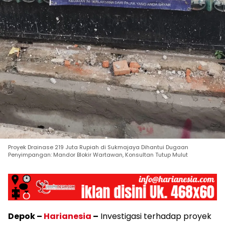
Proyek Drainase 219 Juta Rupiah di Sukmajaya Dihantui Dugaan
Penyimpangan: Mandor Blokir Wartawan, Konsultan Tutup Mulut
Depok –
Harianesia
–
Investigasi terhadap proyek