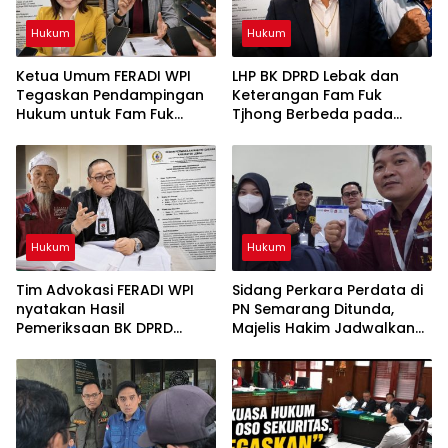
Hukum
Hukum
Ketua Umum FERADI WPI
LHP BK DPRD Lebak dan
Tegaskan Pendampingan
Keterangan Fam Fuk
Hukum untuk Fam Fuk
Tjhong Berbeda pada
Tjhong Alias Uun Tetap
Sejumlah Poin, Proses
Berjalan, Hormati Proses
Pembuktian Masih
Penyidikan dan Hasil
Berlangsung di Polda
Pemeriksaan BK
Banten ujar Revan FERADI
WPI
Hukum
Hukum
Tim Advokasi FERADI WPI
Sidang Perkara Perdata di
nyatakan Hasil
PN Semarang Ditunda,
Pemeriksaan BK DPRD
Majelis Hakim Jadwalkan
Lebak Tidak Menghentikan
Pemanggilan Kembali
Penyidikan Perkara Fam
Tergugat
Fuk Tjhong alias Eyang Uun