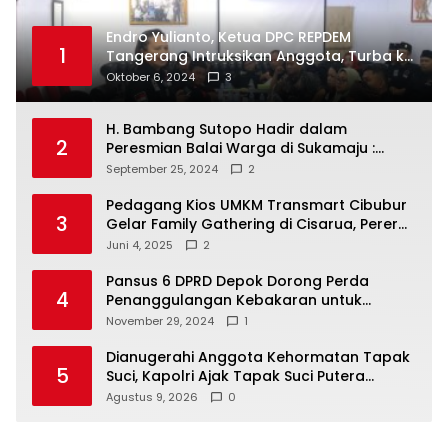
Endro Yulianto, Ketua DPC REPDEM
1
Tangerang Intruksikan Anggota, Turba ke
Masyarakat Dan Jalani Apa Yang di
Oktober 6, 2024
3
Putuskan RAKERCABSUS
H. Bambang Sutopo Hadir dalam
2
Peresmian Balai Warga di Sukamaju :
Wadah Baru untuk Kolaborasi dan
September 25, 2024
2
Aspirasi Masyarakat
Pedagang Kios UMKM Transmart Cibubur
3
Gelar Family Gathering di Cisarua, Pererat
Silaturahmi dan Kekompakan
Juni 4, 2025
2
Pansus 6 DPRD Depok Dorong Perda
4
Penanggulangan Kebakaran untuk
Keselamatan Warga
November 29, 2024
1
Dianugerahi Anggota Kehormatan Tapak
5
Suci, Kapolri Ajak Tapak Suci Putera
Muhammadiyah Bersinergi dengan Polri
Agustus 9, 2026
0
Jaga Generasi Muda dari Ancaman
Zaman