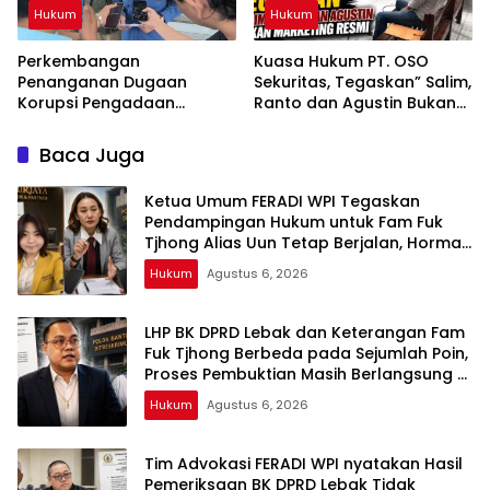
Hukum
Hukum
Perkembangan
Kuasa Hukum PT. OSO
Penanganan Dugaan
Sekuritas, Tegaskan” Salim,
Korupsi Pengadaan
Ranto dan Agustin Bukan
Antena Siaran Luar Negeri
Marketing Resmi
LPP RRI, Kejari Depok
Baca Juga
Tetapkan Satu Tersangka
Baru
Ketua Umum FERADI WPI Tegaskan
Pendampingan Hukum untuk Fam Fuk
Tjhong Alias Uun Tetap Berjalan, Hormati
Proses Penyidikan dan Hasil Pemeriksaan
Hukum
Agustus 6, 2026
BK
LHP BK DPRD Lebak dan Keterangan Fam
Fuk Tjhong Berbeda pada Sejumlah Poin,
Proses Pembuktian Masih Berlangsung di
Polda Banten ujar Revan FERADI WPI
Hukum
Agustus 6, 2026
Tim Advokasi FERADI WPI nyatakan Hasil
Pemeriksaan BK DPRD Lebak Tidak