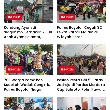
TNI-POLRI
TNI-POLRI
Kandang Ayam di
Polres Boyolali Cegah 3C
Slogohimo Terbakar, 7.000
Lewat Patroli Malam di
Anak Ayam Selamat,
Wilayah Teras
Kerugian Ditaksir Rp700
Juta
TNI-POLRI
TNI-POLRI
700 Warga Ramaikan
Pesido Pesta Gol 5-1 atas
Sedekah Waduk Cengklik,
Jatirejo di Pordes Merdeka
Polres Boyolali Siaga
Cup Jatiroto, Polisi Kawal
Pertandingan hingga Usai