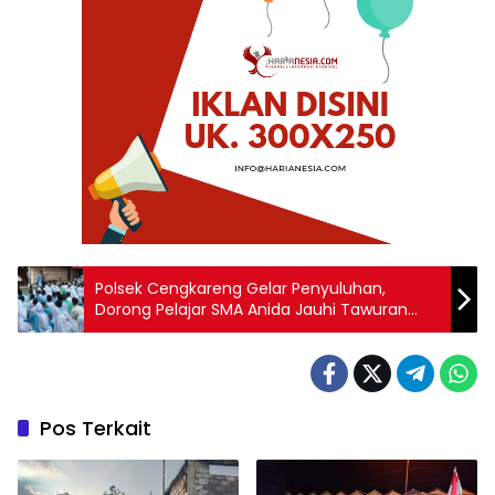
Polsek Cengkareng Gelar Penyuluhan,
Dorong Pelajar SMA Anida Jauhi Tawuran
dan Jadi Pelajar Teladan
Pos Terkait