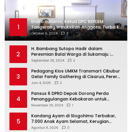
Endro Yulianto, Ketua DPC REPDEM
1
Tangerang Intruksikan Anggota, Turba ke
Masyarakat Dan Jalani Apa Yang di
Oktober 6, 2024
3
Putuskan RAKERCABSUS
H. Bambang Sutopo Hadir dalam
2
Peresmian Balai Warga di Sukamaju :
Wadah Baru untuk Kolaborasi dan
September 25, 2024
2
Aspirasi Masyarakat
Pedagang Kios UMKM Transmart Cibubur
3
Gelar Family Gathering di Cisarua, Pererat
Silaturahmi dan Kekompakan
Juni 4, 2025
2
Pansus 6 DPRD Depok Dorong Perda
4
Penanggulangan Kebakaran untuk
Keselamatan Warga
November 29, 2024
1
Kandang Ayam di Slogohimo Terbakar,
5
7.000 Anak Ayam Selamat, Kerugian
Ditaksir Rp700 Juta
Agustus 8, 2026
0