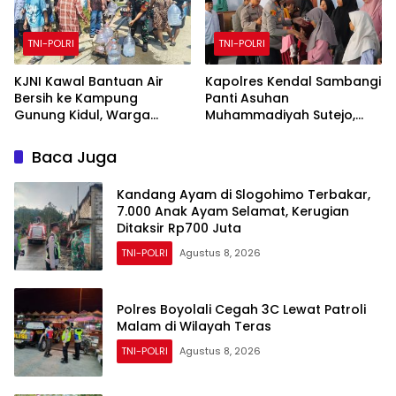
TNI-POLRI
TNI-POLRI
KJNI Kawal Bantuan Air
Kapolres Kendal Sambangi
Bersih ke Kampung
Panti Asuhan
Gunung Kidul, Warga
Muhammadiyah Sutejo,
Gunung Kaler Sambut
Beri Santunan dan Motivasi
Antusias
Anak Yatim
Baca Juga
Kandang Ayam di Slogohimo Terbakar,
7.000 Anak Ayam Selamat, Kerugian
Ditaksir Rp700 Juta
TNI-POLRI
Agustus 8, 2026
Polres Boyolali Cegah 3C Lewat Patroli
Malam di Wilayah Teras
TNI-POLRI
Agustus 8, 2026