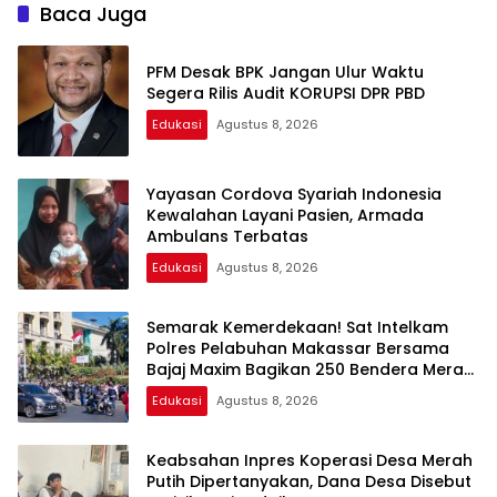
Nasional
Sesuai Spek dan Pekerja
Baca Juga
Abaikan K3
PFM Desak BPK Jangan Ulur Waktu
Segera Rilis Audit KORUPSI DPR PBD
Edukasi
Agustus 8, 2026
Yayasan Cordova Syariah Indonesia
Kewalahan Layani Pasien, Armada
Ambulans Terbatas
Edukasi
Agustus 8, 2026
Semarak Kemerdekaan! Sat Intelkam
Polres Pelabuhan Makassar Bersama
Bajaj Maxim Bagikan 250 Bendera Merah
Putih
Edukasi
Agustus 8, 2026
Keabsahan Inpres Koperasi Desa Merah
Putih Dipertanyakan, Dana Desa Disebut