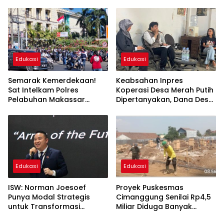
Ambulans Terbatas
Edukasi
Edukasi
Semarak Kemerdekaan!
Keabsahan Inpres
Sat Intelkam Polres
Koperasi Desa Merah Putih
Pelabuhan Makassar
Dipertanyakan, Dana Desa
Bersama Bajaj Maxim
Disebut Berisiko
Bagikan 250 Bendera
“Digadaikan”
Merah Putih
Edukasi
Edukasi
ISW: Norman Joesoef
Proyek Puskesmas
Punya Modal Strategis
Cimanggung Senilai Rp4,5
untuk Transformasi
Miliar Diduga Banyak
Industri Pertahanan
Penyimpangan, Tidak