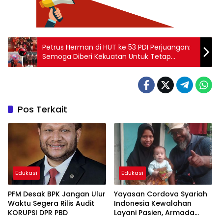
Petrus Herman di HUT ke 53 PDI Perjuangan:
Semoga Diberi Kekuatan Untuk Tetap
Berpihak Pada Wong Cilik
Pos Terkait
Edukasi
Edukasi
PFM Desak BPK Jangan Ulur
Yayasan Cordova Syariah
Waktu Segera Rilis Audit
Indonesia Kewalahan
KORUPSI DPR PBD
Layani Pasien, Armada