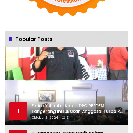
Popular Posts
Endro Yulianto, Ketua DPC REPDEM
1
Tangerang Intruksikan Anggota, Turba ke
Masyarakat Dan Jalani Apa Yang di
Oktober 6, 2024
3
Putuskan RAKERCABSUS