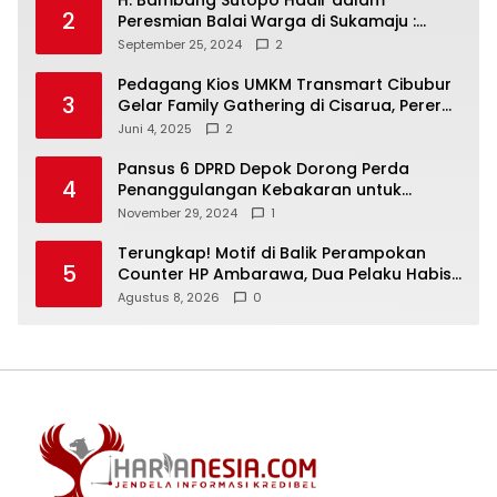
H. Bambang Sutopo Hadir dalam
2
Peresmian Balai Warga di Sukamaju :
Wadah Baru untuk Kolaborasi dan
September 25, 2024
2
Aspirasi Masyarakat
Pedagang Kios UMKM Transmart Cibubur
3
Gelar Family Gathering di Cisarua, Pererat
Silaturahmi dan Kekompakan
Juni 4, 2025
2
Pansus 6 DPRD Depok Dorong Perda
4
Penanggulangan Kebakaran untuk
Keselamatan Warga
November 29, 2024
1
Terungkap! Motif di Balik Perampokan
5
Counter HP Ambarawa, Dua Pelaku Habisi
Pemilik Toko dan Bawa puluhan HP
Agustus 8, 2026
0