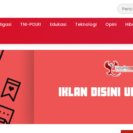
tigasi
TNI-POLRI
Edukasi
Teknologi
Opini
Hib