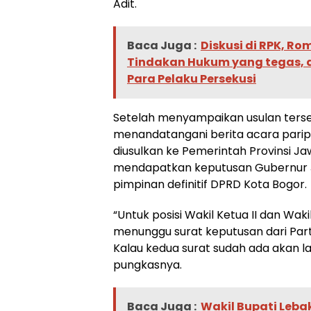
Adit.
Baca Juga :
Diskusi di RPK, Ro
Tindakan Hukum yang tegas, a
Para Pelaku Persekusi
Setelah menyampaikan usulan terseb
menandatangani berita acara parip
diusulkan ke Pemerintah Provinsi Ja
mendapatkan keputusan Gubernur
pimpinan definitif DPRD Kota Bogor.
“Untuk posisi Wakil Ketua II dan Wakil
menunggu surat keputusan dari Parta
Kalau kedua surat sudah ada akan la
pungkasnya.
Baca Juga :
Wakil Bupati Leba