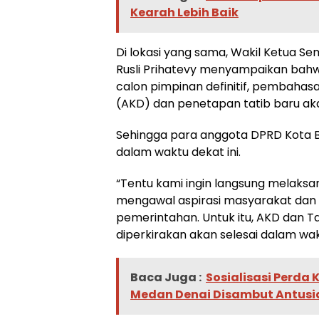
Kearah Lebih Baik
Di lokasi yang sama, Wakil Ketua S
Rusli Prihatevy menyampaikan ba
calon pimpinan definitif, pembaha
(AKD) dan penetapan tatib baru aka
Sehingga para anggota DPRD Kota B
dalam waktu dekat ini.
“Tentu kami ingin langsung melaksa
mengawal aspirasi masyarakat dan
pemerintahan. Untuk itu, AKD dan T
diperkirakan akan selesai dalam wak
Baca Juga :
Sosialisasi Perda
Medan Denai Disambut Antus