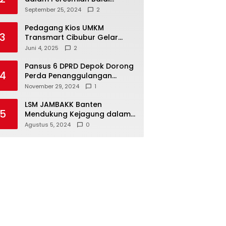
Warga di Sukamaju : Wadah
September 25, 2024
2
Baru untuk Kolaborasi dan
Aspirasi Masyarakat
Pedagang Kios UMKM
3
Transmart Cibubur Gelar
Family Gathering di Cisarua,
Juni 4, 2025
2
Pererat Silaturahmi dan
Kekompakan
Pansus 6 DPRD Depok Dorong
4
Perda Penanggulangan
Kebakaran untuk
November 29, 2024
1
Keselamatan Warga
LSM JAMBAKK Banten
5
Mendukung Kejagung dalam
Investigasi Terhadap
Agustus 5, 2024
0
Walikota Bandar Lampung