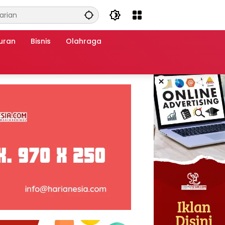
uran
Bisnis
Olahraga
×