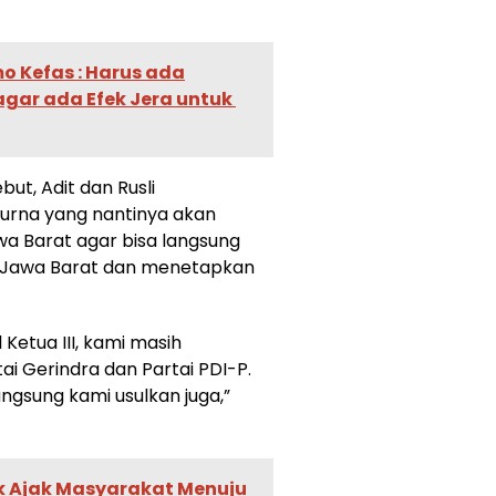
mo Kefas : Harus ada
gar ada Efek Jera untuk
ut, Adit dan Rusli
urna yang nantinya akan
wa Barat agar bisa langsung
 Jawa Barat dan menetapkan
 Ketua III, kami masih
i Gerindra dan Partai PDI-P.
ngsung kami usulkan juga,”
k Ajak Masyarakat Menuju