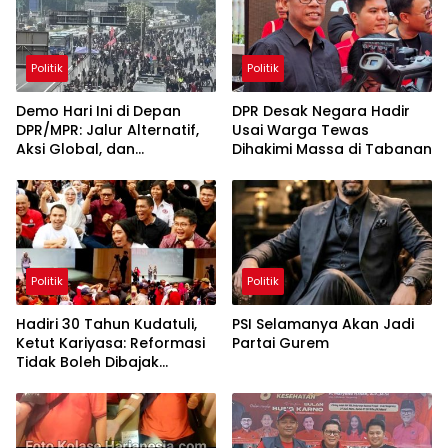
Politik
Politik
Demo Hari Ini di Depan
DPR Desak Negara Hadir
DPR/MPR: Jalur Alternatif,
Usai Warga Tewas
Aksi Global, dan
Dihakimi Massa di Tabanan
Pergerakan Pasar Saham 5
Agustus 2026
Politik
Politik
Hadiri 30 Tahun Kudatuli,
PSI Selamanya Akan Jadi
Ketut Kariyasa: Reformasi
Partai Gurem
Tidak Boleh Dibajak
Oligarki