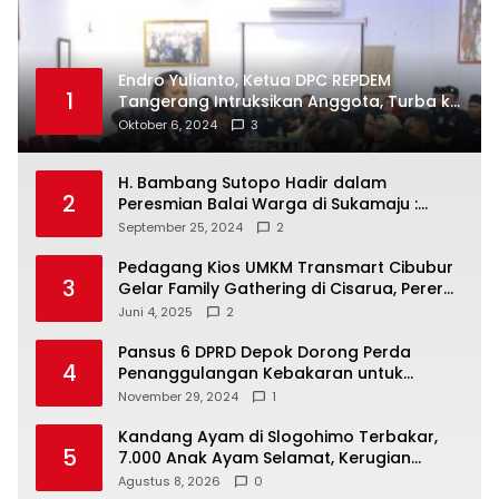
Endro Yulianto, Ketua DPC REPDEM
1
Tangerang Intruksikan Anggota, Turba ke
Masyarakat Dan Jalani Apa Yang di
Oktober 6, 2024
3
Putuskan RAKERCABSUS
H. Bambang Sutopo Hadir dalam
2
Peresmian Balai Warga di Sukamaju :
Wadah Baru untuk Kolaborasi dan
September 25, 2024
2
Aspirasi Masyarakat
Pedagang Kios UMKM Transmart Cibubur
3
Gelar Family Gathering di Cisarua, Pererat
Silaturahmi dan Kekompakan
Juni 4, 2025
2
Pansus 6 DPRD Depok Dorong Perda
4
Penanggulangan Kebakaran untuk
Keselamatan Warga
November 29, 2024
1
Kandang Ayam di Slogohimo Terbakar,
5
7.000 Anak Ayam Selamat, Kerugian
Ditaksir Rp700 Juta
Agustus 8, 2026
0