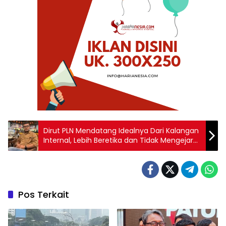
Dirut PLN Mendatang Idealnya Dari Kalangan
Internal, Lebih Beretika dan Tidak Mengejar
Kekayaan
Pos Terkait