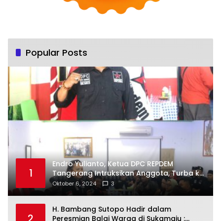
Popular Posts
Endro Yulianto, Ketua DPC REPDEM
1
Tangerang Intruksikan Anggota, Turba ke
Masyarakat Dan Jalani Apa Yang di
Oktober 6, 2024
3
Putuskan RAKERCABSUS
H. Bambang Sutopo Hadir dalam
2
Peresmian Balai Warga di Sukamaju :