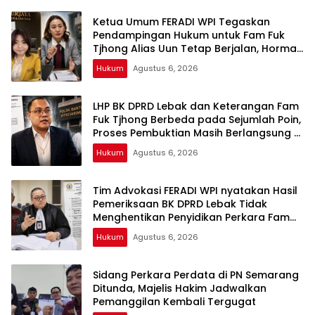
Baru
Ketua Umum FERADI WPI Tegaskan
Pendampingan Hukum untuk Fam Fuk
Tjhong Alias Uun Tetap Berjalan, Hormati
Proses Penyidikan dan Hasil Pemeriksaan
Hukum
Agustus 6, 2026
BK
LHP BK DPRD Lebak dan Keterangan Fam
Fuk Tjhong Berbeda pada Sejumlah Poin,
Proses Pembuktian Masih Berlangsung di
Polda Banten ujar Revan FERADI WPI
Hukum
Agustus 6, 2026
Tim Advokasi FERADI WPI nyatakan Hasil
Pemeriksaan BK DPRD Lebak Tidak
Menghentikan Penyidikan Perkara Fam
Fuk Tjhong alias Eyang Uun
Hukum
Agustus 6, 2026
Sidang Perkara Perdata di PN Semarang
Ditunda, Majelis Hakim Jadwalkan
Pemanggilan Kembali Tergugat