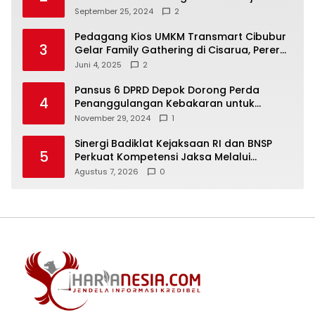
Wadah Baru untuk Kolaborasi dan
September 25, 2024
2
Aspirasi Masyarakat
Pedagang Kios UMKM Transmart Cibubur
3
Gelar Family Gathering di Cisarua, Pererat
Silaturahmi dan Kekompakan
Juni 4, 2025
2
Pansus 6 DPRD Depok Dorong Perda
4
Penanggulangan Kebakaran untuk
Keselamatan Warga
November 29, 2024
1
Sinergi Badiklat Kejaksaan RI dan BNSP
5
Perkuat Kompetensi Jaksa Melalui
Sertifikasi Profesional
Agustus 7, 2026
0