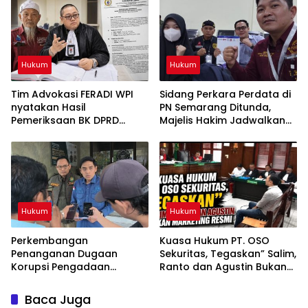
Penyidikan dan Hasil
Berlangsung di Polda
Pemeriksaan BK
Banten ujar Revan FERADI
WPI
Hukum
Hukum
Tim Advokasi FERADI WPI
Sidang Perkara Perdata di
nyatakan Hasil
PN Semarang Ditunda,
Pemeriksaan BK DPRD
Majelis Hakim Jadwalkan
Lebak Tidak Menghentikan
Pemanggilan Kembali
Penyidikan Perkara Fam
Tergugat
Fuk Tjhong alias Eyang Uun
Hukum
Hukum
Perkembangan
Kuasa Hukum PT. OSO
Penanganan Dugaan
Sekuritas, Tegaskan” Salim,
Korupsi Pengadaan
Ranto dan Agustin Bukan
Antena Siaran Luar Negeri
Marketing Resmi
LPP RRI, Kejari Depok
Baca Juga
Tetapkan Satu Tersangka