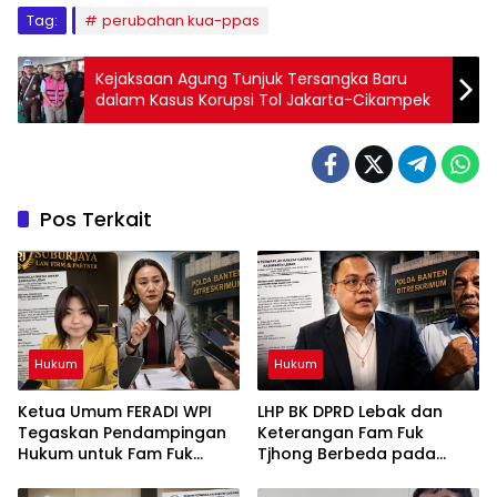
Tag:
perubahan kua-ppas
Kejaksaan Agung Tunjuk Tersangka Baru
dalam Kasus Korupsi Tol Jakarta-Cikampek
Pos Terkait
Hukum
Hukum
Ketua Umum FERADI WPI
LHP BK DPRD Lebak dan
Tegaskan Pendampingan
Keterangan Fam Fuk
Hukum untuk Fam Fuk
Tjhong Berbeda pada
Tjhong Alias Uun Tetap
Sejumlah Poin, Proses
Berjalan, Hormati Proses
Pembuktian Masih