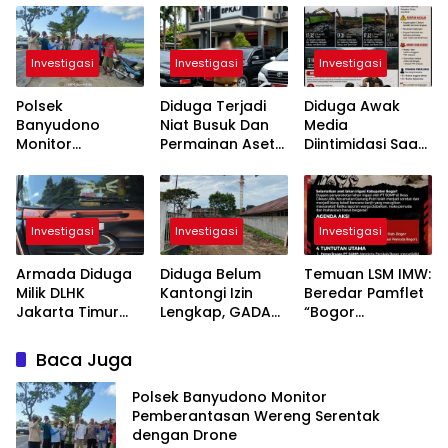
Investigasi
Investigasi
Investigasi
Polsek
Diduga Terjadi
Diduga Awak
Banyudono
Niat Busuk Dan
Media
Monitor
Permainan Aset
Diintimidasi Saat
Pemberantasan
Serta Anggaran
Meliput Galian C,
Wereng Serentak
di BPKAD, APH
Nama Oknum
dengan Drone
Dan APIP Diminta
Anggota PWI
Turun Tangan
Cianjur Disebut
Investigasi
Investigasi
Investigasi
Segera
dalam Insiden
Armada Diduga
Diduga Belum
Temuan LSM IMW:
Milik DLHK
Kantongi Izin
Beredar Pamflet
Jakarta Timur
Lengkap, GADA
“Bogor
Beroperasi di
AMS Kota Bogor
Memanggil”,
Jakarta Selatan
Desak Pemkot
Ajakan Aksi ke
Baca Juga
Meski Pajak dan
Tindak Tegas
Kantor Bupati
Plat Nomor Mati,
Proyek Gene
Atas
Polsek Banyudono Monitor
Pengawasan
Bank Indonesia
Pemberitaan
Pemberantasan Wereng Serentak
Dipertanyakan
yang Diabaikan
dengan Drone