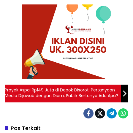
Proyek Aspal Rp149 Juta di Depok Disorot: Pertanyaan
Media Dijawab dengan Diam, Publik Bertanya Ada Apa?
Pos Terkait