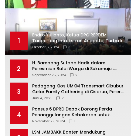
Endro Yulianto, Ketua DPC REPDEM
1
Tangerang Intruksikan Anggota, Turba ke
Masyarakat Dan Jalani Apa Yang di
Oktober 6, 2024
3
Putuskan RAKERCABSUS
H. Bambang Sutopo Hadir dalam
2
Peresmian Balai Warga di Sukamaju :
Wadah Baru untuk Kolaborasi dan
September 25, 2024
2
Aspirasi Masyarakat
Pedagang Kios UMKM Transmart Cibubur
3
Gelar Family Gathering di Cisarua, Pererat
Silaturahmi dan Kekompakan
Juni 4, 2025
2
Pansus 6 DPRD Depok Dorong Perda
4
Penanggulangan Kebakaran untuk
Keselamatan Warga
November 29, 2024
1
LSM JAMBAKK Banten Mendukung