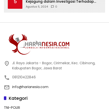
5
Kejagung dalam Investigasi Terhadap
Walikota Bandar Lampung
Agustus 5, 2024
0
Jl. Raya Jakarta - Bogor, Cirimekar, Kec. Cibinong,
Kabupaten Bogor, Jawa Barat
081210422846
info@harianesia.com
Kategori
TNI-POLRI