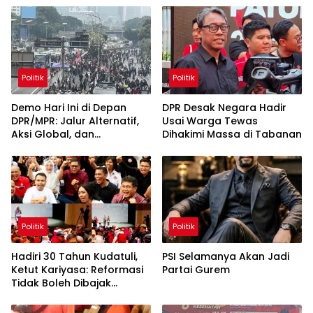
Politik
Politik
Demo Hari Ini di Depan
DPR Desak Negara Hadir
DPR/MPR: Jalur Alternatif,
Usai Warga Tewas
Aksi Global, dan
Dihakimi Massa di Tabanan
Pergerakan Pasar Saham 5
Agustus 2026
Politik
Politik
Hadiri 30 Tahun Kudatuli,
PSI Selamanya Akan Jadi
Ketut Kariyasa: Reformasi
Partai Gurem
Tidak Boleh Dibajak
Oligarki