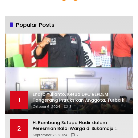
Popular Posts
Endro Yulianto, Ketua DPC REPDEM
1
Tangerang Intruksikan Anggota, Turba ke
Masyarakat Dan Jalani Apa Yang di
Oktober 6, 2024
3
Putuskan RAKERCABSUS
H. Bambang Sutopo Hadir dalam
2
Peresmian Balai Warga di Sukamaju :
Wadah Baru untuk Kolaborasi dan
September 25, 2024
2