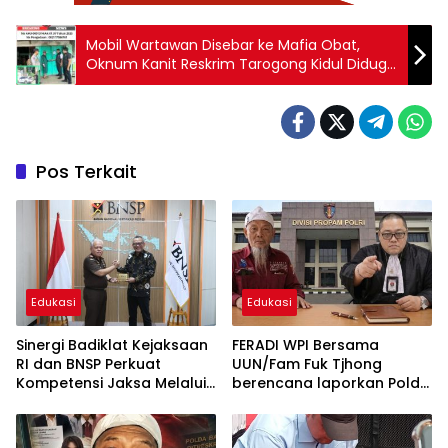
Mobil Wartawan Disebar ke Mafia Obat,
Oknum Kanit Reskrim Tarogong Kidul Diduga
Tak Waras Demi Uang Koordinasi
Pos Terkait
Edukasi
Edukasi
Sinergi Badiklat Kejaksaan
FERADI WPI Bersama
RI dan BNSP Perkuat
UUN/Fam Fuk Tjhong
Kompetensi Jaksa Melalui
berencana laporkan Polda
Sertifikasi Profesional
Banten ke Propam Mabes
Polri, Hingga saat ini
terduga Dalang Penculikan