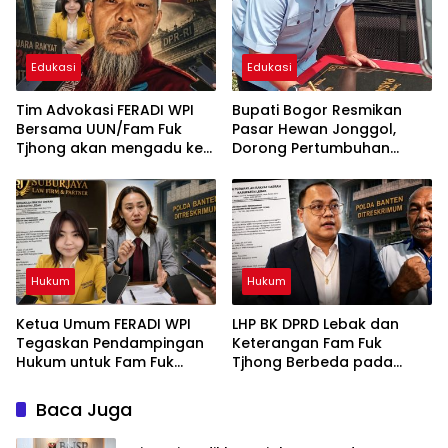
UUN diduga belum
tersentuh Hukum
Edukasi
Edukasi
Tim Advokasi FERADI WPI
Bupati Bogor Resmikan
Bersama UUN/Fam Fuk
Pasar Hewan Jonggol,
Tjhong akan mengadu ke
Dorong Pertumbuhan
Komisi III DPR, LPSK, dan
Ekonomi Bogor Timur
Kompolnas, Mohon
keadilan untuk Korban
Penculikan dan
Pengroyokan
Hukum
Hukum
Ketua Umum FERADI WPI
LHP BK DPRD Lebak dan
Tegaskan Pendampingan
Keterangan Fam Fuk
Hukum untuk Fam Fuk
Tjhong Berbeda pada
Tjhong Alias Uun Tetap
Sejumlah Poin, Proses
Berjalan, Hormati Proses
Pembuktian Masih
Baca Juga
Penyidikan dan Hasil
Berlangsung di Polda
Pemeriksaan BK
Banten ujar Revan FERADI