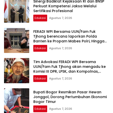
Sinergi Badiklat Kejaksaan RI dan BNSP
WPI
Perkuat Kompetensi Jaksa Melalui
Sertifikasi Profesional
Edukasi
Agustus 7, 2026
FERADI WPI Bersama UUN/Fam Fuk
Tjhong berencana laporkan Polda
Banten ke Propam Mabes Polri, Hingga
saat ini terduga Dalang Penculikan UUN
Edukasi
Agustus 7, 2026
diduga belum tersentuh Hukum
Tim Advokasi FERADI WPI Bersama
UUN/Fam Fuk Tjhong akan mengadu ke
Komisi III DPR, LPSK, dan Kompolnas,
Mohon keadilan untuk Korban
Edukasi
Agustus 7, 2026
Penculikan dan Pengroyokan
Bupati Bogor Resmikan Pasar Hewan
Jonggol, Dorong Pertumbuhan Ekonomi
Bogor Timur
Edukasi
Agustus 7, 2026