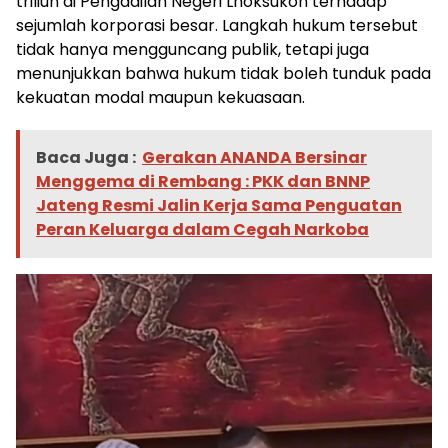
triliun di Pengadilan Negeri Lhoksukon terhadap
sejumlah korporasi besar. Langkah hukum tersebut
tidak hanya mengguncang publik, tetapi juga
menunjukkan bahwa hukum tidak boleh tunduk pada
kekuatan modal maupun kekuasaan.
Baca Juga :
Gerakan ANANDA Bersinar
Menggema di Rembang : PKK dan BNNP
Jateng Resmi Jalin Kerja Sama Penguatan
Peran Keluarga dalam Cegah Narkoba