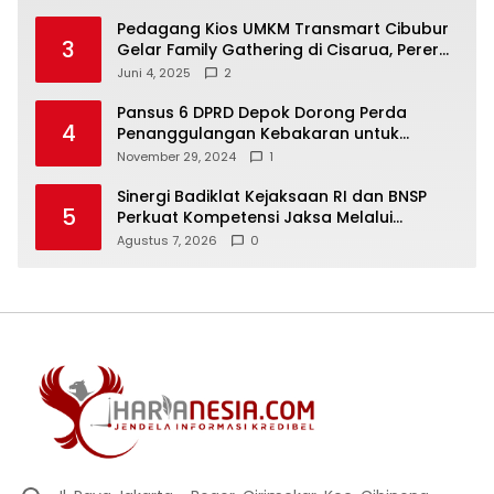
Aspirasi Masyarakat
Pedagang Kios UMKM Transmart Cibubur
3
Gelar Family Gathering di Cisarua, Pererat
Silaturahmi dan Kekompakan
Juni 4, 2025
2
Pansus 6 DPRD Depok Dorong Perda
4
Penanggulangan Kebakaran untuk
Keselamatan Warga
November 29, 2024
1
Sinergi Badiklat Kejaksaan RI dan BNSP
5
Perkuat Kompetensi Jaksa Melalui
Sertifikasi Profesional
Agustus 7, 2026
0