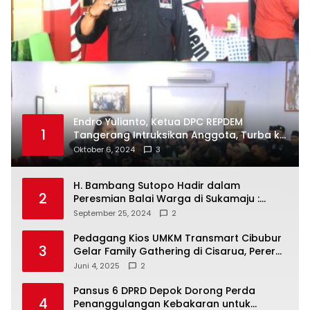
Endro Yulianto, Ketua DPC REPDEM
1
Tangerang Intruksikan Anggota, Turba ke
Masyarakat Dan Jalani Apa Yang di
Oktober 6, 2024
3
Putuskan RAKERCABSUS
H. Bambang Sutopo Hadir dalam
2
Peresmian Balai Warga di Sukamaju :
Wadah Baru untuk Kolaborasi dan
September 25, 2024
2
Aspirasi Masyarakat
Pedagang Kios UMKM Transmart Cibubur
3
Gelar Family Gathering di Cisarua, Pererat
Silaturahmi dan Kekompakan
Juni 4, 2025
2
Pansus 6 DPRD Depok Dorong Perda
4
Penanggulangan Kebakaran untuk