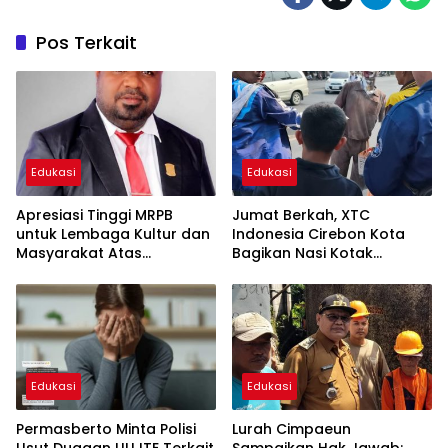
Pos Terkait
Edukasi
Edukasi
Apresiasi Tinggi MRPB
Jumat Berkah, XTC
untuk Lembaga Kultur dan
Indonesia Cirebon Kota
Masyarakat Atas
Bagikan Nasi Kotak
Perjuangan MHA
kepada Pengguna Jalan
Edukasi
Edukasi
Permasberto Minta Polisi
Lurah Cimpaeun