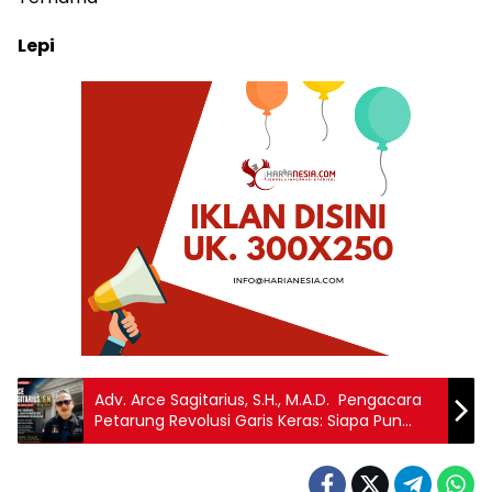
Lepi
Adv. Arce Sagitarius, S.H., M.A.D. Pengacara
Petarung Revolusi Garis Keras: Siapa Pun
Lawannya, Jika Melanggar Hukum, Akan
Dihadapi & di Gugat