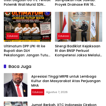
Usut Dugaan UU ITE Terkait
Sampaikan Hak Jawab:
Polemik Wali Murid SDN
Proyek Drainase RW 16
Yudha
Tetap Swakelola Sesuai
Juklak
Edukasi
Edukasi
Ultimatum DPP LPK-RI ke
Sinergi Badiklat Kejaksaan
Bupati dan DLH
RI dan BNSP Perkuat
Pekalongan: Jangan Tutup
Kompetensi Jaksa Melalui
Mata Dugaan Pencemaran
Sertifikasi Profesional
Limbah Laundry, Siap
Baca Juga
Tempuh Jalur Hukum
Sampai Tingkat Pusat
Apresiasi Tinggi MRPB untuk Lembaga
Kultur dan Masyarakat Atas Perjuangan
MHA
Edukasi
Agustus 7, 2026
Jumat Berkah, XTC Indonesia Cirebon