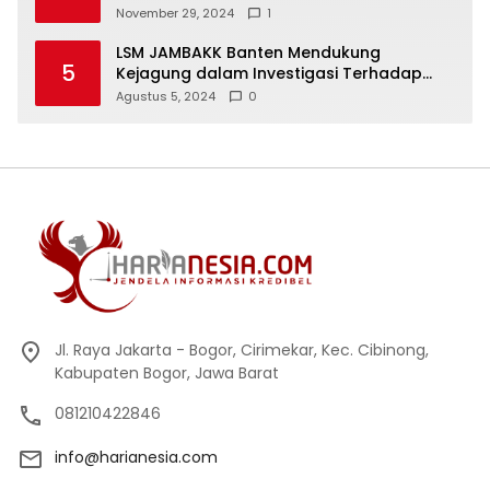
Keselamatan Warga
November 29, 2024
1
LSM JAMBAKK Banten Mendukung
5
Kejagung dalam Investigasi Terhadap
Walikota Bandar Lampung
Agustus 5, 2024
0
Jl. Raya Jakarta - Bogor, Cirimekar, Kec. Cibinong,
Kabupaten Bogor, Jawa Barat
081210422846
info@harianesia.com