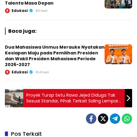
Talenta Masa Depan
Edukasi
E
93 hari
Baca juga:
Dua Mahasiswa Unmus Merauke Nyatakan
Kesiapan Maju pada Pemilihan Presiden
dan Wakil Presiden Mahasiswa Periode
2026-2027
Edukasi
E
104 hari
Proyek Turap Setu Rawa Jejed Diduga Tak
Sesuai Standar, Pihak Terkait Saling Lempar
Tanggung Jawab
Pos Terkait