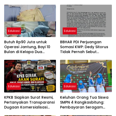
Edukasi
Edukasi
Butuh Rp90 Juta untuk
BBHAR PDI Perjuangan
Operasi Jantung, Bayi 10
Somasi KWP: Dedy Sitorus
Bulan di Kelapa Dua
Tidak Pernah Sebut
Tangerang Berjuang
“Wartawan Gerombolan
Melawan PJB
Sirkus”
Edukasi
Edukasi
KPKB Siapkan Surat Resmi,
Keluhan Orang Tua Siswa
Pertanyakan Transparansi
SMPN 4 Rangkasbitung:
Dugaan Komersialisasi
Pembayaran Seragam
Aset Pemkab Bogor:
Khusus Tak Bisa Dicicil,