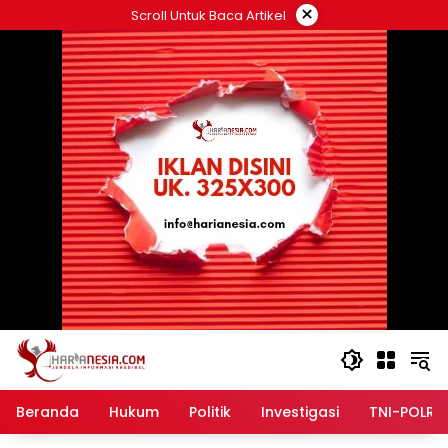
Langsung
×
Scroll Untuk Baca Artikel
ke
konten
Beranda
Hukum
Politik
Investigasi
TNI-POLRI