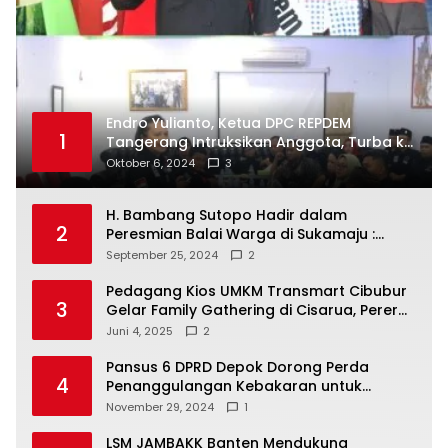
Endro Yulianto, Ketua DPC REPDEM
1
Tangerang Intruksikan Anggota, Turba ke
Masyarakat Dan Jalani Apa Yang di
Oktober 6, 2024
3
Putuskan RAKERCABSUS
H. Bambang Sutopo Hadir dalam
2
Peresmian Balai Warga di Sukamaju :
Wadah Baru untuk Kolaborasi dan
September 25, 2024
2
Aspirasi Masyarakat
Pedagang Kios UMKM Transmart Cibubur
3
Gelar Family Gathering di Cisarua, Pererat
Silaturahmi dan Kekompakan
Juni 4, 2025
2
Pansus 6 DPRD Depok Dorong Perda
4
Penanggulangan Kebakaran untuk
Keselamatan Warga
November 29, 2024
1
LSM JAMBAKK Banten Mendukung