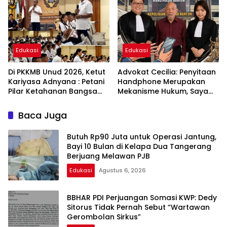
“Jangan Biarkan Publik
Dinilai Memberatkan
Bertanya-tanya”
Edukasi
Edukasi
Di PKKMB Unud 2026, Ketut
Advokat Cecilia: Penyitaan
Kariyasa Adnyana : Petani
Handphone Merupakan
Pilar Ketahanan Bangsa
Mekanisme Hukum, Saya
ala Bung Karno
Akan Kooperatif Apabila
Diminta Penyidik dan Tidak
Baca Juga
perlu takut
Butuh Rp90 Juta untuk Operasi Jantung,
Bayi 10 Bulan di Kelapa Dua Tangerang
Berjuang Melawan PJB
Edukasi
Agustus 6, 2026
BBHAR PDI Perjuangan Somasi KWP: Dedy
Sitorus Tidak Pernah Sebut “Wartawan
Gerombolan Sirkus”