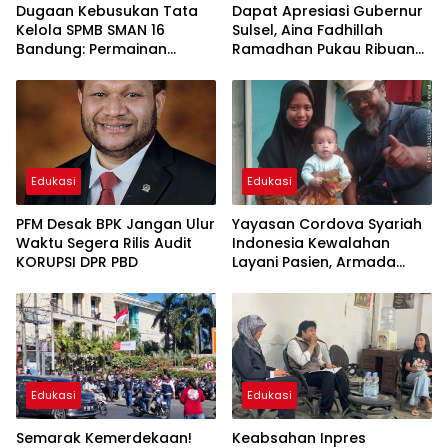
Dugaan Kebusukan Tata
Dapat Apresiasi Gubernur
Kelola SPMB SMAN 16
Sulsel, Aina Fadhillah
Bandung: Permainan
Ramadhan Pukau Ribuan
Operator hingga Bangku
Peserta Harmoni
Kosong Dipertanyakan
Kemanusiaan 2026
Edukasi
Edukasi
PFM Desak BPK Jangan Ulur
Yayasan Cordova Syariah
Waktu Segera Rilis Audit
Indonesia Kewalahan
KORUPSI DPR PBD
Layani Pasien, Armada
Ambulans Terbatas
Edukasi
Edukasi
Semarak Kemerdekaan!
Keabsahan Inpres