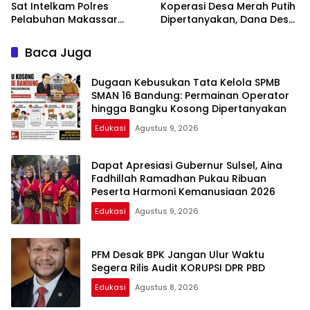
Sat Intelkam Polres
Koperasi Desa Merah Putih
Pelabuhan Makassar
Dipertanyakan, Dana Desa
Bersama Bajaj Maxim
Disebut Berisiko
Bagikan 250 Bendera
“Digadaikan”
Baca Juga
Merah Putih
Dugaan Kebusukan Tata Kelola SPMB
SMAN 16 Bandung: Permainan Operator
hingga Bangku Kosong Dipertanyakan
Edukasi
Agustus 9, 2026
Dapat Apresiasi Gubernur Sulsel, Aina
Fadhillah Ramadhan Pukau Ribuan
Peserta Harmoni Kemanusiaan 2026
Edukasi
Agustus 9, 2026
PFM Desak BPK Jangan Ulur Waktu
Segera Rilis Audit KORUPSI DPR PBD
Edukasi
Agustus 8, 2026