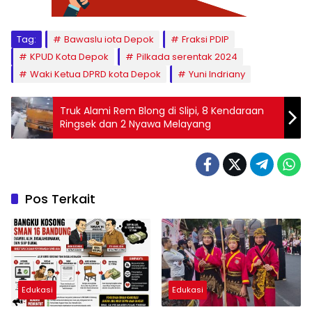
Tag:
Bawaslu iota Depok
Fraksi PDIP
KPUD Kota Depok
Pilkada serentak 2024
Waki Ketua DPRD kota Depok
Yuni Indriany
Truk Alami Rem Blong di Slipi, 8 Kendaraan
Ringsek dan 2 Nyawa Melayang
Pos Terkait
Edukasi
Edukasi