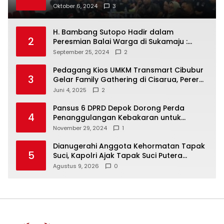
Masyarakat Dan Jalani Apa Yang di
Oktober 6, 2024
3
Putuskan RAKERCABSUS
H. Bambang Sutopo Hadir dalam
2
Peresmian Balai Warga di Sukamaju :
Wadah Baru untuk Kolaborasi dan
September 25, 2024
2
Aspirasi Masyarakat
Pedagang Kios UMKM Transmart Cibubur
3
Gelar Family Gathering di Cisarua, Pererat
Silaturahmi dan Kekompakan
Juni 4, 2025
2
Pansus 6 DPRD Depok Dorong Perda
4
Penanggulangan Kebakaran untuk
Keselamatan Warga
November 29, 2024
1
Dianugerahi Anggota Kehormatan Tapak
5
Suci, Kapolri Ajak Tapak Suci Putera
Muhammadiyah Bersinergi dengan Polri
Agustus 9, 2026
0
Jaga Generasi Muda dari Ancaman
Zaman