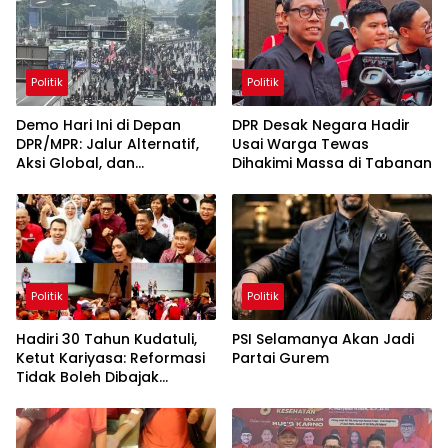
Politik
Politik
Demo Hari Ini di Depan
DPR Desak Negara Hadir
DPR/MPR: Jalur Alternatif,
Usai Warga Tewas
Aksi Global, dan
Dihakimi Massa di Tabanan
Pergerakan Pasar Saham 5
Agustus 2026
Politik
Politik
Hadiri 30 Tahun Kudatuli,
PSI Selamanya Akan Jadi
Ketut Kariyasa: Reformasi
Partai Gurem
Tidak Boleh Dibajak
Oligarki