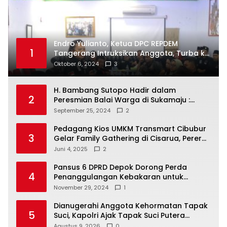
Endro Yulianto, Ketua DPC REPDEM
1
Tangerang Intruksikan Anggota, Turba ke
Masyarakat Dan Jalani Apa Yang di
Oktober 6, 2024
3
Putuskan RAKERCABSUS
H. Bambang Sutopo Hadir dalam
2
Peresmian Balai Warga di Sukamaju :
Wadah Baru untuk Kolaborasi dan
September 25, 2024
2
Aspirasi Masyarakat
Pedagang Kios UMKM Transmart Cibubur
3
Gelar Family Gathering di Cisarua, Pererat
Silaturahmi dan Kekompakan
Juni 4, 2025
2
Pansus 6 DPRD Depok Dorong Perda
4
Penanggulangan Kebakaran untuk
Keselamatan Warga
November 29, 2024
1
Dianugerahi Anggota Kehormatan Tapak
5
Suci, Kapolri Ajak Tapak Suci Putera
Muhammadiyah Bersinergi dengan Polri
Agustus 9, 2026
0