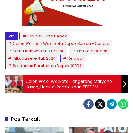
Tag:
Bawaslu kota Depok
Calon Wali dan Wakil kota Depok Supian - Candra
Ketua Relawan SPD Herlina
KPU kota Depok
Pilkada serentak 2024
Relawan
Solidaritas Perubahan Depok (SPD)
Calon Wakil Walikota Tangerang Maryono
Hasan, Hadir di Pembukaan REPDEM
Turnamen SixFeo Selapajang Neglasari
Tangerang
Pos Terkait