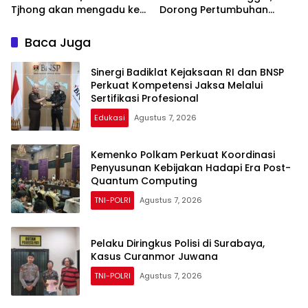
Tjhong akan mengadu ke
Dorong Pertumbuhan
Komisi III DPR, LPSK, dan
Ekonomi Bogor Timur
Kompolnas, Mohon
Baca Juga
keadilan untuk Korban
Penculikan dan
Sinergi Badiklat Kejaksaan RI dan BNSP
Pengroyokan
Perkuat Kompetensi Jaksa Melalui
Sertifikasi Profesional
Edukasi
Agustus 7, 2026
Kemenko Polkam Perkuat Koordinasi
Penyusunan Kebijakan Hadapi Era Post-
Quantum Computing
TNI-POLRI
Agustus 7, 2026
Pelaku Diringkus Polisi di Surabaya,
Kasus Curanmor Juwana
TNI-POLRI
Agustus 7, 2026