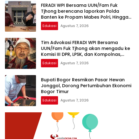
FERADI WPI Bersama UUN/Fam Fuk
Tjhong berencana laporkan Polda
Banten ke Propam Mabes Polri, Hingga
saat ini terduga Dalang Penculikan UUN
Edukasi
Agustus 7, 2026
diduga belum tersentuh Hukum
Tim Advokasi FERADI WPI Bersama
UUN/Fam Fuk Tjhong akan mengadu ke
Komisi III DPR, LPSK, dan Kompolnas,
Mohon keadilan untuk Korban
Edukasi
Agustus 7, 2026
Penculikan dan Pengroyokan
Bupati Bogor Resmikan Pasar Hewan
Jonggol, Dorong Pertumbuhan Ekonomi
Bogor Timur
Edukasi
Agustus 7, 2026