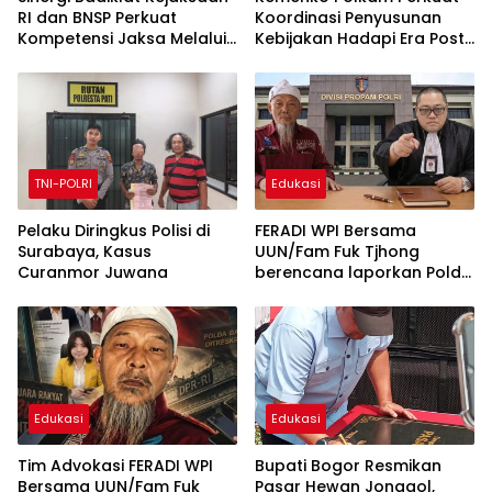
RI dan BNSP Perkuat
Koordinasi Penyusunan
Kompetensi Jaksa Melalui
Kebijakan Hadapi Era Post-
Sertifikasi Profesional
Quantum Computing
TNI-POLRI
Edukasi
Pelaku Diringkus Polisi di
FERADI WPI Bersama
Surabaya, Kasus
UUN/Fam Fuk Tjhong
Curanmor Juwana
berencana laporkan Polda
Banten ke Propam Mabes
Polri, Hingga saat ini
terduga Dalang Penculikan
UUN diduga belum
tersentuh Hukum
Edukasi
Edukasi
Tim Advokasi FERADI WPI
Bupati Bogor Resmikan
Bersama UUN/Fam Fuk
Pasar Hewan Jonggol,