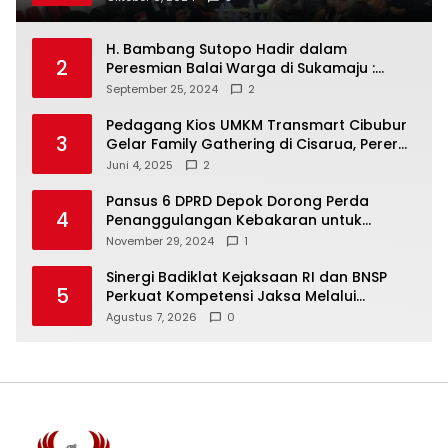
Putuskan RAKERCABSUS
H. Bambang Sutopo Hadir dalam
2
Peresmian Balai Warga di Sukamaju :
Wadah Baru untuk Kolaborasi dan
September 25, 2024
2
Aspirasi Masyarakat
Pedagang Kios UMKM Transmart Cibubur
3
Gelar Family Gathering di Cisarua, Pererat
Silaturahmi dan Kekompakan
Juni 4, 2025
2
Pansus 6 DPRD Depok Dorong Perda
4
Penanggulangan Kebakaran untuk
Keselamatan Warga
November 29, 2024
1
Sinergi Badiklat Kejaksaan RI dan BNSP
5
Perkuat Kompetensi Jaksa Melalui
Sertifikasi Profesional
Agustus 7, 2026
0