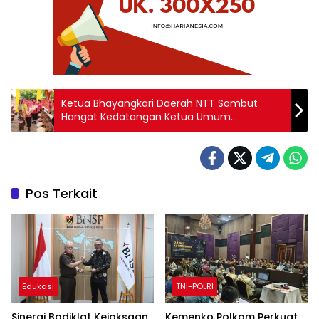
Ketua Bhayangkari Daerah NTT Sambut
Hangat Kedatangan Ketua Umum
Bhayangkari Ny. Juliati Sigit Prabowo di
Kupang
Pos Terkait
Edukasi
TNI-POLRI
Sinergi Badiklat Kejaksaan
Kemenko Polkam Perkuat