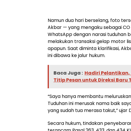
Namun dua hari berselang, foto ters
Akbar — yang mengaku sebagai CO
WhatsApp dengan narasi tuduhan b
melakukan transaksi gelap motor listr
apapun. Saat diminta klarifikasi, A
ini dibawa ke jalur hukum.
Baca Juga :
Hadiri Pelantikan
Titip Pesan untuk Direksi Baru
“Saya hanya membantu meluruskan k
Tuduhan ini merusak nama baik sa
yang sudah tua merasa takut,” ujar D
Secara hukum, tindakan penyebaran
terancam Pasal 263, 433, dan 434 