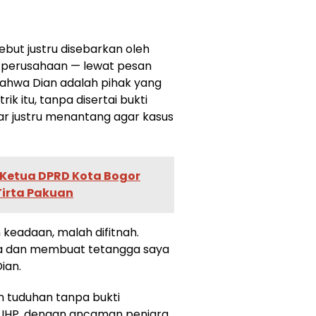
ebut justru disebarkan oleh
 perusahaan — lewat pesan
ahwa Dian adalah pihak yang
ik itu, tanpa disertai bukti
kbar justru menantang agar kasus
, Ketua DPRD Kota Bogor
 Tirta Pakuan
eadaan, malah difitnah.
ya dan membuat tetangga saya
ian.
 tuduhan tanpa bukti
KUHP, dengan ancaman penjara