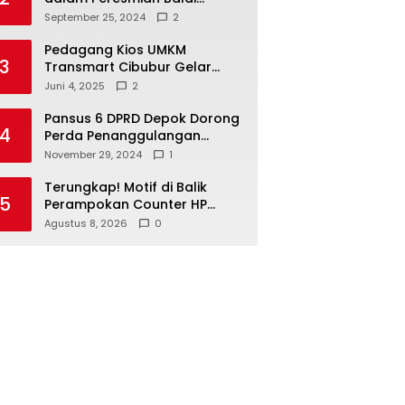
Warga di Sukamaju : Wadah
September 25, 2024
2
Baru untuk Kolaborasi dan
Aspirasi Masyarakat
Pedagang Kios UMKM
3
Transmart Cibubur Gelar
Family Gathering di Cisarua,
Juni 4, 2025
2
Pererat Silaturahmi dan
Kekompakan
Pansus 6 DPRD Depok Dorong
4
Perda Penanggulangan
Kebakaran untuk
November 29, 2024
1
Keselamatan Warga
Terungkap! Motif di Balik
5
Perampokan Counter HP
Ambarawa, Dua Pelaku Habisi
Agustus 8, 2026
0
Pemilik Toko dan Bawa
puluhan HP