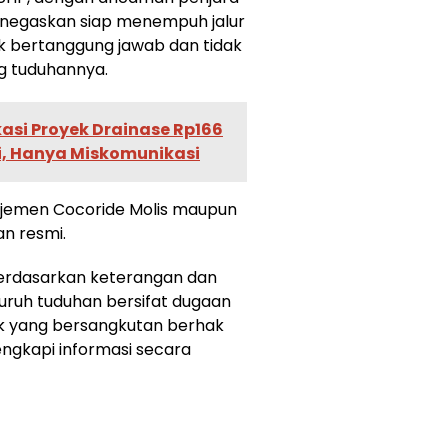
enegaskan siap menempuh jalur
ak bertanggung jawab dan tidak
g tuduhannya.
kasi Proyek Drainase Rp166
di, Hanya Miskomunikasi
najemen Cocoride Molis maupun
n resmi.
 berdasarkan keterangan dan
luruh tuduhan bersifat dugaan
ak yang bersangkutan berhak
ngkapi informasi secara