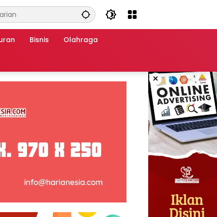
uran
Bisnis
Olahraga
×