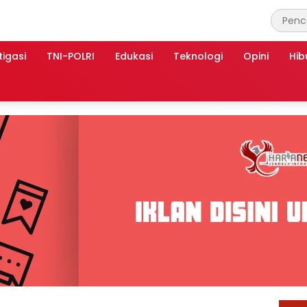
tigasi
TNI-POLRI
Edukasi
Teknologi
Opini
Hib