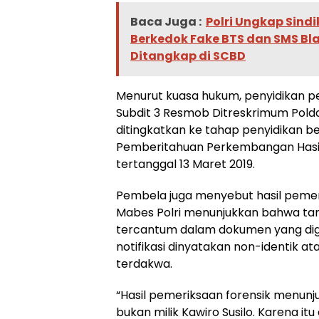
Baca Juga :
Polri Ungkap Sind
Berkedok Fake BTS dan SMS Bl
Ditangkap di SCBD
Menurut kuasa hukum, penyidikan pe
Subdit 3 Resmob Ditreskrimum Pold
ditingkatkan ke tahap penyidikan b
Pemberitahuan Perkembangan Hasil
tertanggal 13 Maret 2019.
Pembela juga menyebut hasil pemer
Mabes Polri menunjukkan bahwa tan
tercantum dalam dokumen yang di
notifikasi dinyatakan non-identik at
terdakwa.
“Hasil pemeriksaan forensik menunj
bukan milik Kawiro Susilo. Karena it