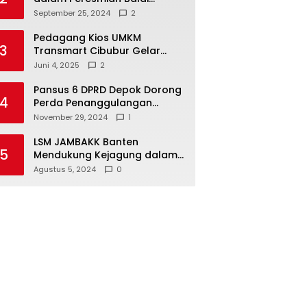
Warga di Sukamaju : Wadah
September 25, 2024
2
Baru untuk Kolaborasi dan
Aspirasi Masyarakat
Pedagang Kios UMKM
3
Transmart Cibubur Gelar
Family Gathering di Cisarua,
Juni 4, 2025
2
Pererat Silaturahmi dan
Kekompakan
Pansus 6 DPRD Depok Dorong
4
Perda Penanggulangan
Kebakaran untuk
November 29, 2024
1
Keselamatan Warga
LSM JAMBAKK Banten
5
Mendukung Kejagung dalam
Investigasi Terhadap
Agustus 5, 2024
0
Walikota Bandar Lampung