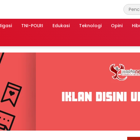
tigasi
TNI-POLRI
Edukasi
Teknologi
Opini
Hib