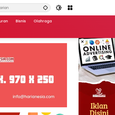
uran
Bisnis
Olahraga
×