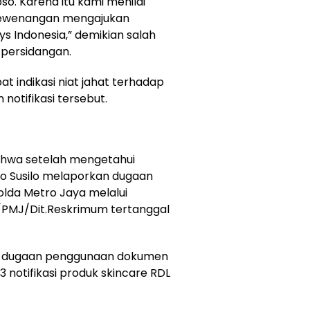
so. Karena itu kami menilai
 kewenangan mengajukan
ys Indonesia,” demikian salah
 persidangan.
t indikasi niat jahat terhadap
otifikasi tersebut.
hwa setelah mengetahui
ro Susilo melaporkan dugaan
olda Metro Jaya melalui
9/PMJ/Dit.Reskrimum tertanggal
an dugaan penggunaan dokumen
notifikasi produk skincare RDL