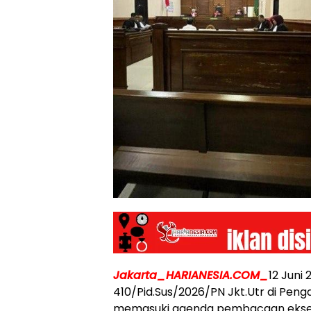
Jakarta_HARIANESIA.COM_
12 Juni
410/Pid.Sus/2026/PN Jkt.Utr di Peng
memasuki agenda pembacaan eksepsi