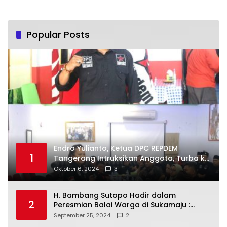
Popular Posts
Endro Yulianto, Ketua DPC REPDEM
1
Tangerang Intruksikan Anggota, Turba ke
Masyarakat Dan Jalani Apa Yang di
Oktober 6, 2024
3
Putuskan RAKERCABSUS
H. Bambang Sutopo Hadir dalam
2
Peresmian Balai Warga di Sukamaju :
Wadah Baru untuk Kolaborasi dan
September 25, 2024
2
Aspirasi Masyarakat