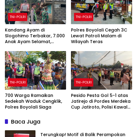
TNI-POLRI
TNI-POLRI
Kandang Ayam di
Polres Boyolali Cegah 3C
Slogohimo Terbakar, 7.000
Lewat Patroli Malam di
Anak Ayam Selamat,
Wilayah Teras
Kerugian Ditaksir Rp700
Juta
TNI-POLRI
TNI-POLRI
700 Warga Ramaikan
Pesido Pesta Gol 5-1 atas
Sedekah Waduk Cengklik,
Jatirejo di Pordes Merdeka
Polres Boyolali Siaga
Cup Jatiroto, Polisi Kawal
Pertandingan hingga Usai
Baca Juga
Terungkap! Motif di Balik Perampokan