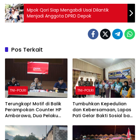
Mpok Qori Siap Mengabdi Usai Dilantik
Menjadi Anggota DPRD Depok
Pos Terkait
TNI-POLRI
TNI-POLRI
Terungkap! Motif di Balik
Tumbuhkan Kepedulian
Perampokan Counter HP
dan Kebersamaan, Lapas
Ambarawa, Dua Pelaku
Pati Gelar Bakti Sosial bagi
Habisi Pemilik Toko dan
Keluarga Warga Binaan
Bawa puluhan HP