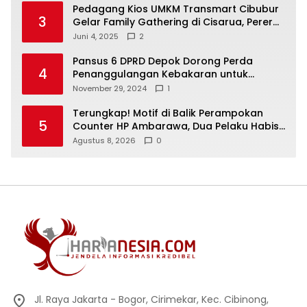
Pedagang Kios UMKM Transmart Cibubur
3
Gelar Family Gathering di Cisarua, Pererat
Silaturahmi dan Kekompakan
Juni 4, 2025
2
Pansus 6 DPRD Depok Dorong Perda
4
Penanggulangan Kebakaran untuk
Keselamatan Warga
November 29, 2024
1
Terungkap! Motif di Balik Perampokan
5
Counter HP Ambarawa, Dua Pelaku Habisi
Pemilik Toko dan Bawa puluhan HP
Agustus 8, 2026
0
Jl. Raya Jakarta - Bogor, Cirimekar, Kec. Cibinong,