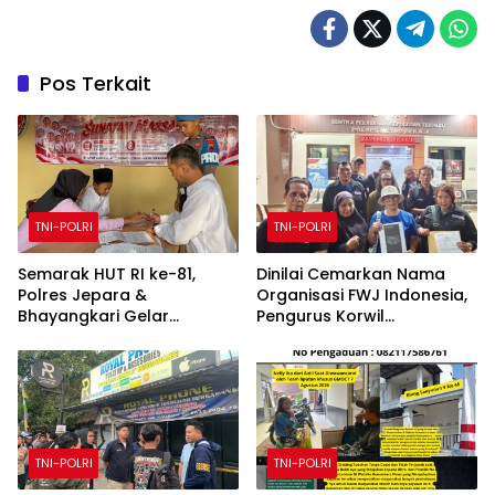
Pos Terkait
TNI-POLRI
TNI-POLRI
Semarak HUT RI ke-81,
Dinilai Cemarkan Nama
Polres Jepara &
Organisasi FWJ Indonesia,
Bhayangkari Gelar
Pengurus Korwil
Sunatan Massal untuk 25
Kabupaten Bekasi
Anak di Kalinyamatan
Laporkan RSP alias Ros ke
Polisi
TNI-POLRI
TNI-POLRI