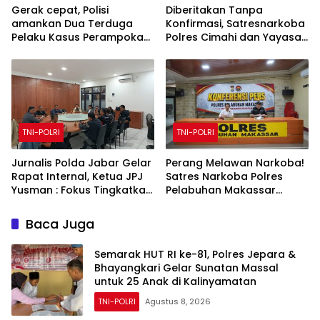
Gerak cepat, Polisi
Diberitakan Tanpa
amankan Dua Terduga
Konfirmasi, Satresnarkoba
Pelaku Kasus Perampokan
Polres Cimahi dan Yayasan
Counter HP Royal Phone di
Ultra Jadi Korban Narasi
Ambarawa.
Sepihak
TNI-POLRI
TNI-POLRI
Jurnalis Polda Jabar Gelar
Perang Melawan Narkoba!
Rapat Internal, Ketua JPJ
Satres Narkoba Polres
Yusman : Fokus Tingkatkan
Pelabuhan Makassar
Kualitas Jurnalis
Bongkar 50 Kasus, Puluhan
Pelaku Ditangkap
Baca Juga
Semarak HUT RI ke-81, Polres Jepara &
Bhayangkari Gelar Sunatan Massal
untuk 25 Anak di Kalinyamatan
TNI-POLRI
Agustus 8, 2026