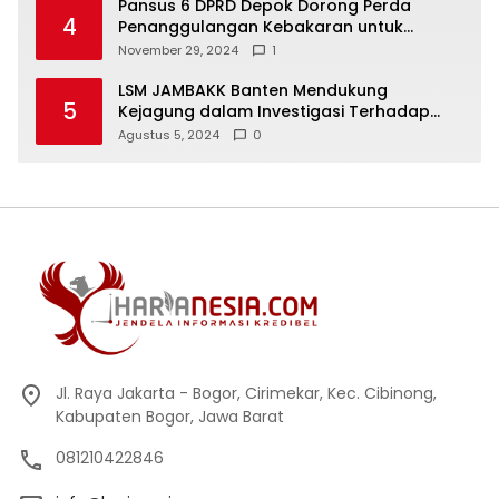
Pansus 6 DPRD Depok Dorong Perda
4
Penanggulangan Kebakaran untuk
Keselamatan Warga
November 29, 2024
1
LSM JAMBAKK Banten Mendukung
5
Kejagung dalam Investigasi Terhadap
Walikota Bandar Lampung
Agustus 5, 2024
0
Jl. Raya Jakarta - Bogor, Cirimekar, Kec. Cibinong,
Kabupaten Bogor, Jawa Barat
081210422846