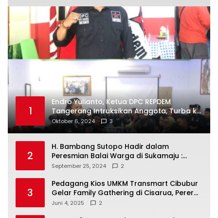
Endro Yulianto, Ketua DPC REPDEM
1
Tangerang Intruksikan Anggota, Turba ke
Masyarakat Dan Jalani Apa Yang di
Oktober 6, 2024
3
Putuskan RAKERCABSUS
H. Bambang Sutopo Hadir dalam
2
Peresmian Balai Warga di Sukamaju :
Wadah Baru untuk Kolaborasi dan
September 25, 2024
2
Aspirasi Masyarakat
Pedagang Kios UMKM Transmart Cibubur
3
Gelar Family Gathering di Cisarua, Pererat
Silaturahmi dan Kekompakan
Juni 4, 2025
2