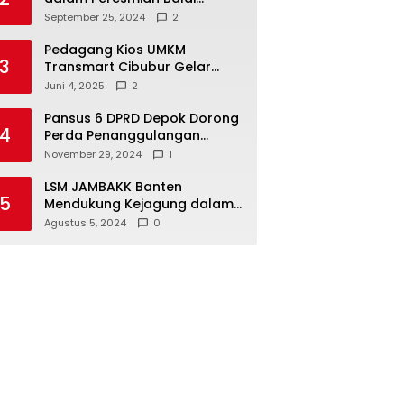
Warga di Sukamaju : Wadah
September 25, 2024
2
Baru untuk Kolaborasi dan
Aspirasi Masyarakat
Pedagang Kios UMKM
3
Transmart Cibubur Gelar
Family Gathering di Cisarua,
Juni 4, 2025
2
Pererat Silaturahmi dan
Kekompakan
Pansus 6 DPRD Depok Dorong
4
Perda Penanggulangan
Kebakaran untuk
November 29, 2024
1
Keselamatan Warga
LSM JAMBAKK Banten
5
Mendukung Kejagung dalam
Investigasi Terhadap
Agustus 5, 2024
0
Walikota Bandar Lampung