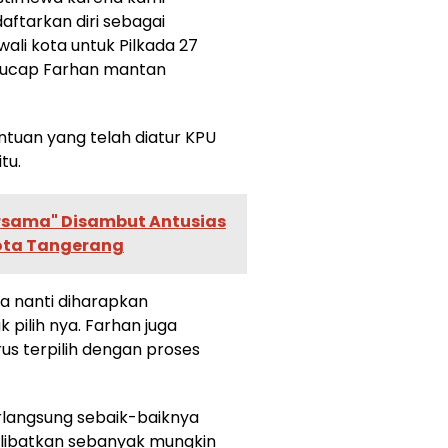
ftarkan diri sebagai
wali kota untuk Pilkada 27
 ucap Farhan mantan
ntuan yang telah diatur KPU
tu.
rsama" Disambut Antusias
Kota Tangerang
da nanti diharapkan
pilih nya. Farhan juga
us terpilih dengan proses
erlangsung sebaik-baiknya
elibatkan sebanyak mungkin