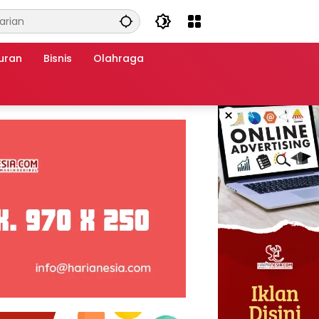
uran
Bisnis
Olahraga
×