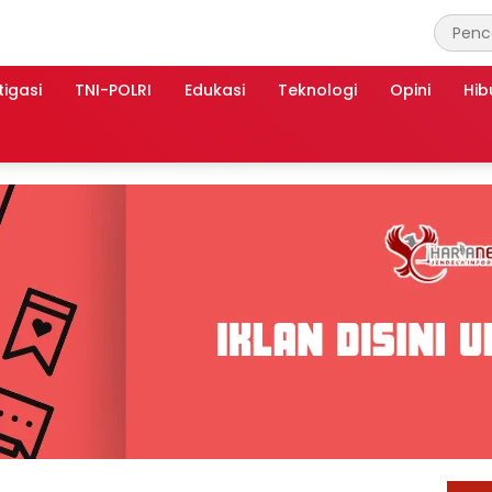
tigasi
TNI-POLRI
Edukasi
Teknologi
Opini
Hib