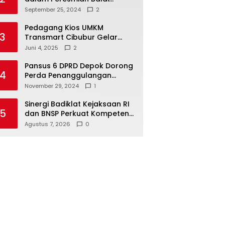
Warga di Sukamaju : Wadah
September 25, 2024
2
Baru untuk Kolaborasi dan
Aspirasi Masyarakat
Pedagang Kios UMKM
3
Transmart Cibubur Gelar
Family Gathering di Cisarua,
Juni 4, 2025
2
Pererat Silaturahmi dan
Kekompakan
Pansus 6 DPRD Depok Dorong
4
Perda Penanggulangan
Kebakaran untuk
November 29, 2024
1
Keselamatan Warga
Sinergi Badiklat Kejaksaan RI
5
dan BNSP Perkuat Kompetensi
Jaksa Melalui Sertifikasi
Agustus 7, 2026
0
Profesional