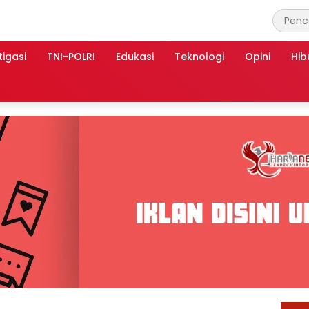
tigasi
TNI-POLRI
Edukasi
Teknologi
Opini
Hib