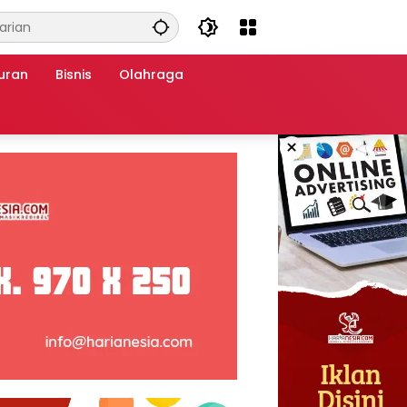
uran
Bisnis
Olahraga
×