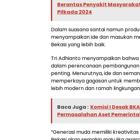
Berantas Penyakit Masyarakat
Pilkada 2024
Dalam suasana santai namun produ
menyampaikan ide dan masukan me
Bekasi yang lebih baik.
Tri Adhianto menyampaikan bahwa 
dalam perencanaan pembangunan k
penting. Menurutnya, ide dan sem
memperkaya gagasan untuk membua
lebih modern dan ramah lingkungan
Baca Juga :
Komisi I Desak BK
Permasalahan Aset Pemerinta
“Generasi muda memiliki kreativitas 
Bekasi akan semakin maju jika aspir