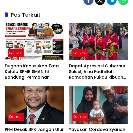
Pos Terkait
Edukasi
Edukasi
Dugaan Kebusukan Tata
Dapat Apresiasi Gubernur
Kelola SPMB SMAN 16
Sulsel, Aina Fadhillah
Bandung: Permainan
Ramadhan Pukau Ribuan
Operator hingga Bangku
Peserta Harmoni
Kosong Dipertanyakan
Kemanusiaan 2026
Edukasi
Edukasi
PFM Desak BPK Jangan Ulur
Yayasan Cordova Syariah