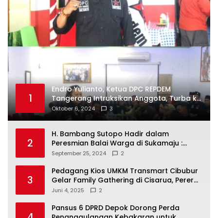
Endro Yulianto, Ketua DPC REPDEM
1
Tangerang Intruksikan Anggota, Turba ke
Masyarakat Dan Jalani Apa Yang di
Oktober 6, 2024
3
Putuskan RAKERCABSUS
H. Bambang Sutopo Hadir dalam
2
Peresmian Balai Warga di Sukamaju :
Wadah Baru untuk Kolaborasi dan
September 25, 2024
2
Aspirasi Masyarakat
Pedagang Kios UMKM Transmart Cibubur
3
Gelar Family Gathering di Cisarua, Pererat
Silaturahmi dan Kekompakan
Juni 4, 2025
2
Pansus 6 DPRD Depok Dorong Perda
4
Penanggulangan Kebakaran untuk