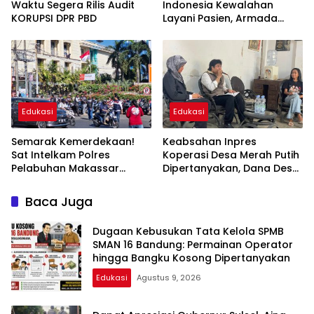
Waktu Segera Rilis Audit
Indonesia Kewalahan
KORUPSI DPR PBD
Layani Pasien, Armada
Ambulans Terbatas
Edukasi
Edukasi
Semarak Kemerdekaan!
Keabsahan Inpres
Sat Intelkam Polres
Koperasi Desa Merah Putih
Pelabuhan Makassar
Dipertanyakan, Dana Desa
Bersama Bajaj Maxim
Disebut Berisiko
Bagikan 250 Bendera
“Digadaikan”
Baca Juga
Merah Putih
Dugaan Kebusukan Tata Kelola SPMB
SMAN 16 Bandung: Permainan Operator
hingga Bangku Kosong Dipertanyakan
Edukasi
Agustus 9, 2026