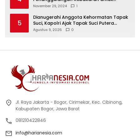
Keselamatan Warga
November 29, 2024
1
Dianugerahi Anggota Kehormatan Tapak
5
Suci, Kapolri Ajak Tapak Suci Putera
Muhammadiyah Bersinergi dengan Polri
Agustus 9, 2026
0
Jaga Generasi Muda dari Ancaman
Zaman
Jl. Raya Jakarta - Bogor, Cirimekar, Kec. Cibinong,
Kabupaten Bogor, Jawa Barat
081210422846
info@harianesia.com