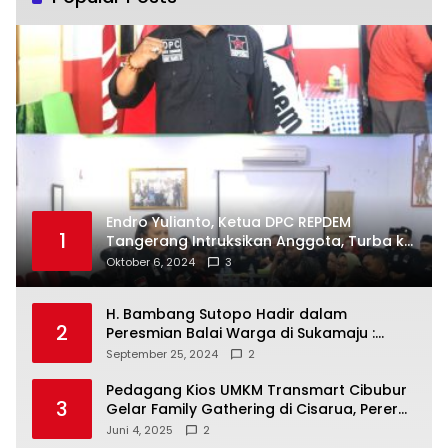
Endro Yulianto, Ketua DPC REPDEM
1
Tangerang Intruksikan Anggota, Turba ke
Masyarakat Dan Jalani Apa Yang di
Oktober 6, 2024
3
Putuskan RAKERCABSUS
H. Bambang Sutopo Hadir dalam
2
Peresmian Balai Warga di Sukamaju :
Wadah Baru untuk Kolaborasi dan
September 25, 2024
2
Aspirasi Masyarakat
Pedagang Kios UMKM Transmart Cibubur
3
Gelar Family Gathering di Cisarua, Pererat
Silaturahmi dan Kekompakan
Juni 4, 2025
2