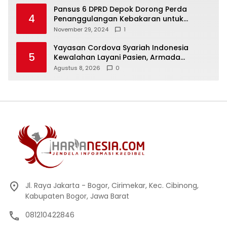
Pansus 6 DPRD Depok Dorong Perda
4
Penanggulangan Kebakaran untuk
Keselamatan Warga
November 29, 2024
1
Yayasan Cordova Syariah Indonesia
5
Kewalahan Layani Pasien, Armada
Ambulans Terbatas
Agustus 8, 2026
0
Jl. Raya Jakarta - Bogor, Cirimekar, Kec. Cibinong,
Kabupaten Bogor, Jawa Barat
081210422846