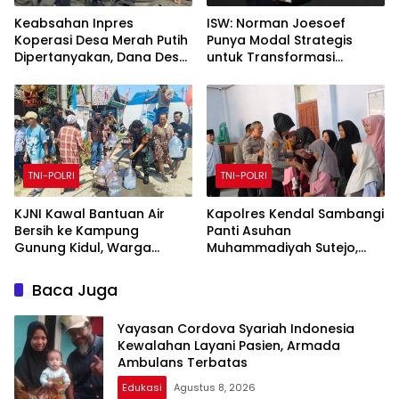
Keabsahan Inpres
ISW: Norman Joesoef
Koperasi Desa Merah Putih
Punya Modal Strategis
Dipertanyakan, Dana Desa
untuk Transformasi
Disebut Berisiko
Industri Pertahanan
“Digadaikan”
Nasional
TNI-POLRI
TNI-POLRI
KJNI Kawal Bantuan Air
Kapolres Kendal Sambangi
Bersih ke Kampung
Panti Asuhan
Gunung Kidul, Warga
Muhammadiyah Sutejo,
Gunung Kaler Sambut
Beri Santunan dan Motivasi
Antusias
Anak Yatim
Baca Juga
Yayasan Cordova Syariah Indonesia
Kewalahan Layani Pasien, Armada
Ambulans Terbatas
Edukasi
Agustus 8, 2026