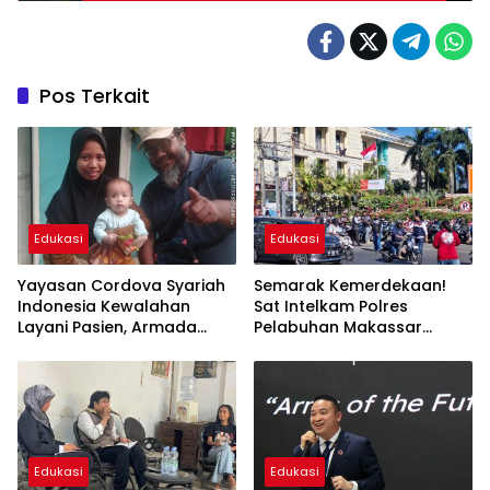
Pos Terkait
Edukasi
Edukasi
Yayasan Cordova Syariah
Semarak Kemerdekaan!
Indonesia Kewalahan
Sat Intelkam Polres
Layani Pasien, Armada
Pelabuhan Makassar
Ambulans Terbatas
Bersama Bajaj Maxim
Bagikan 250 Bendera
Merah Putih
Edukasi
Edukasi