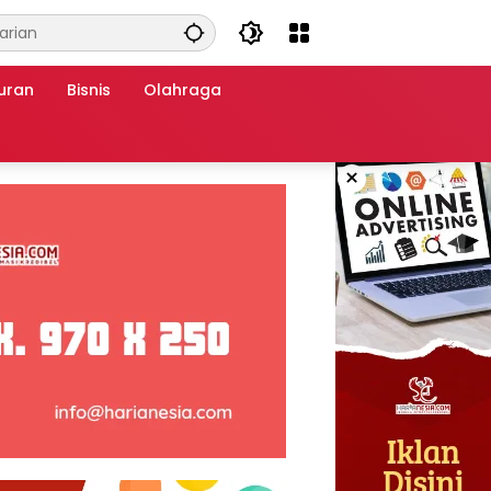
uran
Bisnis
Olahraga
×