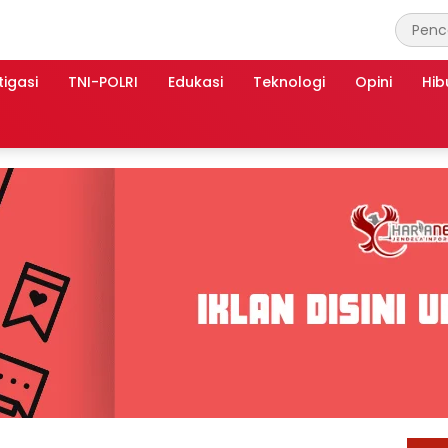
tigasi
TNI-POLRI
Edukasi
Teknologi
Opini
Hib