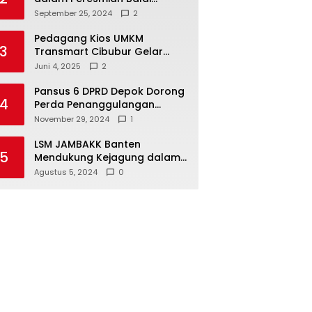
Warga di Sukamaju : Wadah
September 25, 2024
2
Baru untuk Kolaborasi dan
Aspirasi Masyarakat
Pedagang Kios UMKM
3
Transmart Cibubur Gelar
Family Gathering di Cisarua,
Juni 4, 2025
2
Pererat Silaturahmi dan
Kekompakan
Pansus 6 DPRD Depok Dorong
4
Perda Penanggulangan
Kebakaran untuk
November 29, 2024
1
Keselamatan Warga
LSM JAMBAKK Banten
5
Mendukung Kejagung dalam
Investigasi Terhadap
Agustus 5, 2024
0
Walikota Bandar Lampung