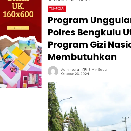
TNI-POLRI
Program Unggulan
Polres Bengkulu 
Program Gizi Nas
Membutuhkan
Adminesia
3 Min Baca
Oktober 23, 2024