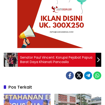
Senator Paul Vincent: Korupsi Pejabat Papua
Barat Daya Khianati Pancasila
Pos Terkait