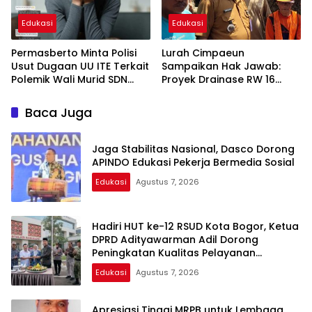
Edukasi
Edukasi
Permasberto Minta Polisi
Lurah Cimpaeun
Usut Dugaan UU ITE Terkait
Sampaikan Hak Jawab:
Polemik Wali Murid SDN
Proyek Drainase RW 16
Yudha
Tetap Swakelola Sesuai
Juklak
Baca Juga
Jaga Stabilitas Nasional, Dasco Dorong
APINDO Edukasi Pekerja Bermedia Sosial
Edukasi
Agustus 7, 2026
Hadiri HUT ke-12 RSUD Kota Bogor, Ketua
DPRD Adityawarman Adil Dorong
Peningkatan Kualitas Pelayanan
Kesehatan
Edukasi
Agustus 7, 2026
Apresiasi Tinggi MRPB untuk Lembaga