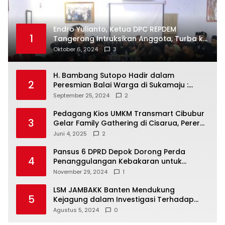
Endro Yulianto, Ketua DPC REPDEM
1
Tangerang Intruksikan Anggota, Turba ke
Masyarakat Dan Jalani Apa Yang di
Oktober 6, 2024
3
Putuskan RAKERCABSUS
H. Bambang Sutopo Hadir dalam
2
Peresmian Balai Warga di Sukamaju :
Wadah Baru untuk Kolaborasi dan
September 25, 2024
2
Aspirasi Masyarakat
Pedagang Kios UMKM Transmart Cibubur
3
Gelar Family Gathering di Cisarua, Pererat
Silaturahmi dan Kekompakan
Juni 4, 2025
2
Pansus 6 DPRD Depok Dorong Perda
4
Penanggulangan Kebakaran untuk
Keselamatan Warga
November 29, 2024
1
LSM JAMBAKK Banten Mendukung
5
Kejagung dalam Investigasi Terhadap
Walikota Bandar Lampung
Agustus 5, 2024
0