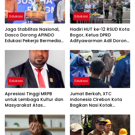
Edukasi
Edukasi
Jaga Stabilitas Nasional,
Hadiri HUT ke-12 RSUD Kota
Dasco Dorong APINDO
Bogor, Ketua DPRD
Edukasi Pekerja Bermedia
Adityawarman Adil Dorong
Sosial
Peningkatan Kualitas
Pelayanan Kesehatan
Edukasi
Edukasi
Apresiasi Tinggi MRPB
Jumat Berkah, XTC
untuk Lembaga Kultur dan
Indonesia Cirebon Kota
Masyarakat Atas
Bagikan Nasi Kotak
Perjuangan MHA
kepada Pengguna Jalan