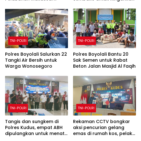
Bongkar 50 Kasus, Puluhan
Beban Masyarakat
Pelaku Ditangkap
TNI-POLRI
TNI-POLRI
Polres Boyolali Salurkan 22
Polres Boyolali Bantu 20
Tangki Air Bersih untuk
Sak Semen untuk Rabat
Warga Wonosegoro
Beton Jalan Masjid Al Faqih
TNI-POLRI
TNI-POLRI
Tangis dan sungkem di
Rekaman CCTV bongkar
Polres Kudus, empat ABH
aksi pencurian gelang
dipulangkan untuk menata
emas di rumah kos, pelaku
masa depan
ditangkap Polres Kudus