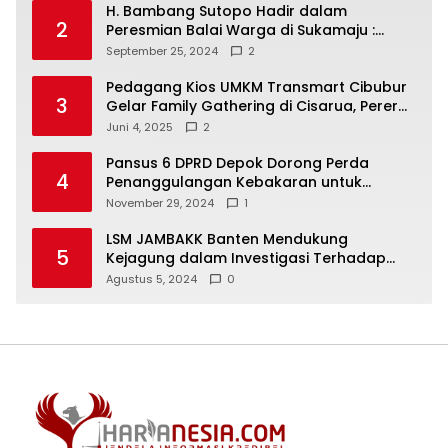
H. Bambang Sutopo Hadir dalam
2
Peresmian Balai Warga di Sukamaju :
Wadah Baru untuk Kolaborasi dan
September 25, 2024
2
Aspirasi Masyarakat
Pedagang Kios UMKM Transmart Cibubur
3
Gelar Family Gathering di Cisarua, Pererat
Silaturahmi dan Kekompakan
Juni 4, 2025
2
Pansus 6 DPRD Depok Dorong Perda
4
Penanggulangan Kebakaran untuk
Keselamatan Warga
November 29, 2024
1
LSM JAMBAKK Banten Mendukung
5
Kejagung dalam Investigasi Terhadap
Walikota Bandar Lampung
Agustus 5, 2024
0