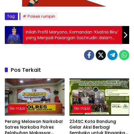
Tag:
Polsek rumpin
Inilah Profil Maryono, Komandan ‘Ksatria Biru’
yang Menjadi Pasangan Sachrudin dalam
Pilkada Kota Tangerang
Pos Terkait
TNI-POLRI
TNI-POLRI
Perang Melawan Narkoba!
234SC Kota Bandung
Satres Narkoba Polres
Gelar Aksi Berbagi
Pelabuhan Makassar
Sembako untuk Ringankan