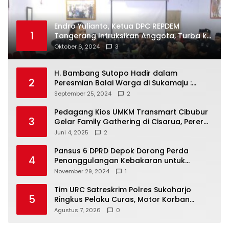
Endro Yulianto, Ketua DPC REPDEM
1
Tangerang Intruksikan Anggota, Turba ke
Masyarakat Dan Jalani Apa Yang di
Oktober 6, 2024
3
Putuskan RAKERCABSUS
H. Bambang Sutopo Hadir dalam
2
Peresmian Balai Warga di Sukamaju :
Wadah Baru untuk Kolaborasi dan
September 25, 2024
2
Aspirasi Masyarakat
Pedagang Kios UMKM Transmart Cibubur
3
Gelar Family Gathering di Cisarua, Pererat
Silaturahmi dan Kekompakan
Juni 4, 2025
2
Pansus 6 DPRD Depok Dorong Perda
4
Penanggulangan Kebakaran untuk
Keselamatan Warga
November 29, 2024
1
Tim URC Satreskrim Polres Sukoharjo
5
Ringkus Pelaku Curas, Motor Korban
Dibongkar untuk Hilangkan Jejak
Agustus 7, 2026
0