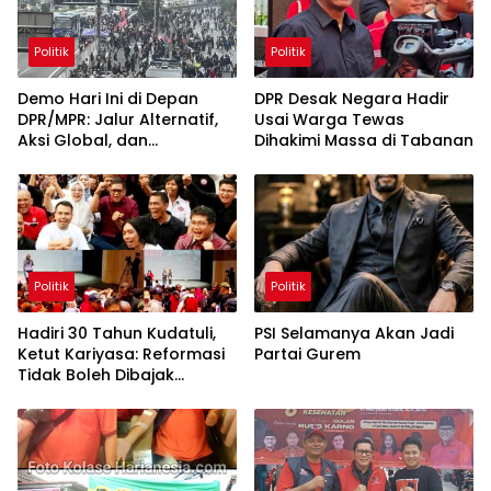
Politik
Politik
Demo Hari Ini di Depan
DPR Desak Negara Hadir
DPR/MPR: Jalur Alternatif,
Usai Warga Tewas
Aksi Global, dan
Dihakimi Massa di Tabanan
Pergerakan Pasar Saham 5
Agustus 2026
Politik
Politik
Hadiri 30 Tahun Kudatuli,
PSI Selamanya Akan Jadi
Ketut Kariyasa: Reformasi
Partai Gurem
Tidak Boleh Dibajak
Oligarki