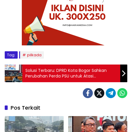
Tag:
pilkada
Solusi Terbaru: DPRD Kota Bogor Sahkan
Perubahan Perda PSU untuk Atasi
Permasalahan
Pos Terkait