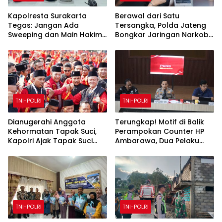
Kapolresta Surakarta
Berawal dari Satu
Tegas: Jangan Ada
Tersangka, Polda Jateng
Sweeping dan Main Hakim
Bongkar Jaringan Narkoba
Sendiri
di Temanggung dan Sita
18,59 Gram Sabu
TNI-POLRI
TNI-POLRI
Dianugerahi Anggota
Terungkap! Motif di Balik
Kehormatan Tapak Suci,
Perampokan Counter HP
Kapolri Ajak Tapak Suci
Ambarawa, Dua Pelaku
Putera Muhammadiyah
Habisi Pemilik Toko dan
Bersinergi dengan Polri
Bawa puluhan HP
Jaga Generasi Muda dari
Ancaman Zaman
TNI-POLRI
TNI-POLRI