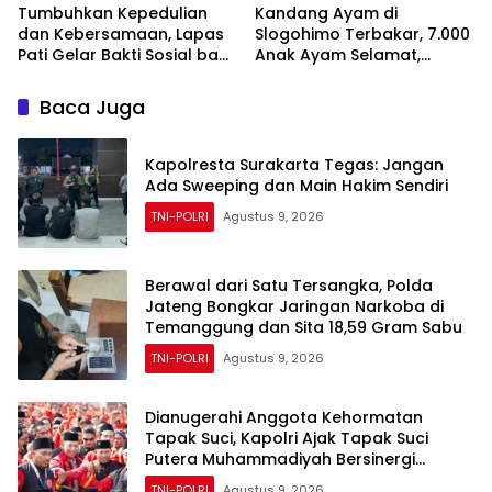
Tumbuhkan Kepedulian
Kandang Ayam di
dan Kebersamaan, Lapas
Slogohimo Terbakar, 7.000
Pati Gelar Bakti Sosial bagi
Anak Ayam Selamat,
Keluarga Warga Binaan
Kerugian Ditaksir Rp700
Juta
Baca Juga
Kapolresta Surakarta Tegas: Jangan
Ada Sweeping dan Main Hakim Sendiri
TNI-POLRI
Agustus 9, 2026
Berawal dari Satu Tersangka, Polda
Jateng Bongkar Jaringan Narkoba di
Temanggung dan Sita 18,59 Gram Sabu
TNI-POLRI
Agustus 9, 2026
Dianugerahi Anggota Kehormatan
Tapak Suci, Kapolri Ajak Tapak Suci
Putera Muhammadiyah Bersinergi
dengan Polri Jaga Generasi Muda dari
TNI-POLRI
Agustus 9, 2026