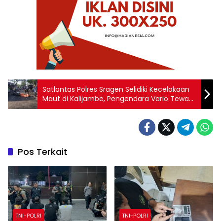
Satlantas Polres Sragen Selidiki Kecelakaan
Maut di Kalijambe, Pengendara Vario Tewas
Usai Terjatuh dan Tertabrak Kendaraan
Misterius
Pos Terkait
TNI-POLRI
TNI-POLRI