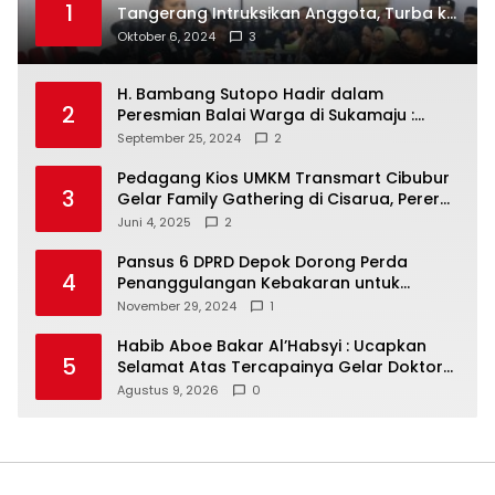
1
Tangerang Intruksikan Anggota, Turba ke
Masyarakat Dan Jalani Apa Yang di
Oktober 6, 2024
3
Putuskan RAKERCABSUS
H. Bambang Sutopo Hadir dalam
2
Peresmian Balai Warga di Sukamaju :
Wadah Baru untuk Kolaborasi dan
September 25, 2024
2
Aspirasi Masyarakat
Pedagang Kios UMKM Transmart Cibubur
3
Gelar Family Gathering di Cisarua, Pererat
Silaturahmi dan Kekompakan
Juni 4, 2025
2
Pansus 6 DPRD Depok Dorong Perda
4
Penanggulangan Kebakaran untuk
Keselamatan Warga
November 29, 2024
1
Habib Aboe Bakar Al’Habsyi : Ucapkan
5
Selamat Atas Tercapainya Gelar Doktor
IPDA Dr. Rifky Al’Idrus
Agustus 9, 2026
0