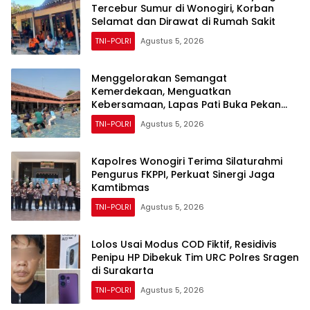
Tercebur Sumur di Wonogiri, Korban
Selamat dan Dirawat di Rumah Sakit
TNI-POLRI
Agustus 5, 2026
Menggelorakan Semangat
Kemerdekaan, Menguatkan
Kebersamaan, Lapas Pati Buka Pekan
Olahraga HUT ke-81 RI, Warga Binaan
TNI-POLRI
Agustus 5, 2026
Antusias Ikuti Berbagai Perlombaan
Kapolres Wonogiri Terima Silaturahmi
Pengurus FKPPI, Perkuat Sinergi Jaga
Kamtibmas
TNI-POLRI
Agustus 5, 2026
Lolos Usai Modus COD Fiktif, Residivis
Penipu HP Dibekuk Tim URC Polres Sragen
di Surakarta
TNI-POLRI
Agustus 5, 2026