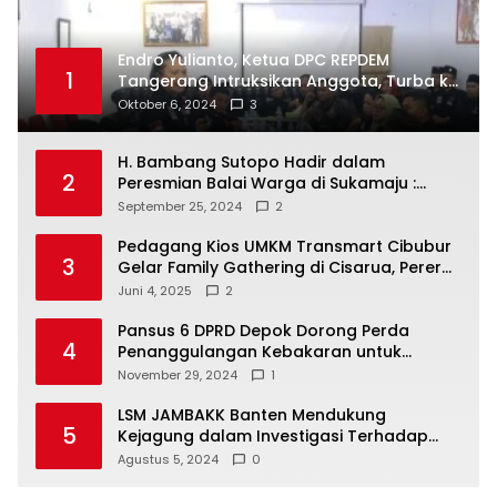
Endro Yulianto, Ketua DPC REPDEM
1
Tangerang Intruksikan Anggota, Turba ke
Masyarakat Dan Jalani Apa Yang di
Oktober 6, 2024
3
Putuskan RAKERCABSUS
H. Bambang Sutopo Hadir dalam
2
Peresmian Balai Warga di Sukamaju :
Wadah Baru untuk Kolaborasi dan
September 25, 2024
2
Aspirasi Masyarakat
Pedagang Kios UMKM Transmart Cibubur
3
Gelar Family Gathering di Cisarua, Pererat
Silaturahmi dan Kekompakan
Juni 4, 2025
2
Pansus 6 DPRD Depok Dorong Perda
4
Penanggulangan Kebakaran untuk
Keselamatan Warga
November 29, 2024
1
LSM JAMBAKK Banten Mendukung
5
Kejagung dalam Investigasi Terhadap
Walikota Bandar Lampung
Agustus 5, 2024
0