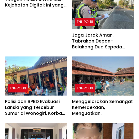
Kejahatan Digital: Ini yang
Harus Kamu Tahu!
TNI-POLRI
Jaga Jarak Aman,
Tabrakan Depan-
Belakang Dua Sepeda
Motor di Pracimantoro
Sebabkan Dua
Pengendara Terluka
TNI-POLRI
TNI-POLRI
Polisi dan BPBD Evakuasi
Menggelorakan Semangat
Lansia yang Tercebur
Kemerdekaan,
Sumur di Wonogiri, Korban
Menguatkan
Selamat dan Dirawat di
Kebersamaan, Lapas Pati
Rumah Sakit
Buka Pekan Olahraga HUT
ke-81 RI, Warga Binaan
Antusias Ikuti Berbagai