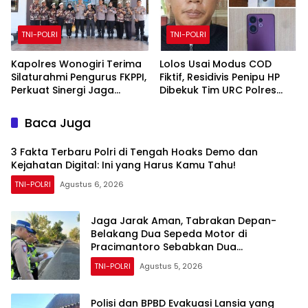
Perlombaan
TNI-POLRI
TNI-POLRI
Kapolres Wonogiri Terima
Lolos Usai Modus COD
Silaturahmi Pengurus FKPPI,
Fiktif, Residivis Penipu HP
Perkuat Sinergi Jaga
Dibekuk Tim URC Polres
Kamtibmas
Sragen di Surakarta
Baca Juga
3 Fakta Terbaru Polri di Tengah Hoaks Demo dan
Kejahatan Digital: Ini yang Harus Kamu Tahu!
TNI-POLRI
Agustus 6, 2026
Jaga Jarak Aman, Tabrakan Depan-
Belakang Dua Sepeda Motor di
Pracimantoro Sebabkan Dua
Pengendara Terluka
TNI-POLRI
Agustus 5, 2026
Polisi dan BPBD Evakuasi Lansia yang