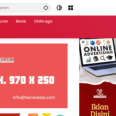
uran
Bisnis
Olahraga
×