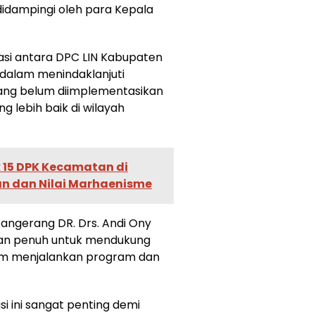
 didampingi oleh para Kepala
si antara DPC LIN Kabupaten
dalam menindaklanjuti
ang belum diimplementasikan
lebih baik di wilayah
 15 DPK Kecamatan di
n dan Nilai Marhaenisme
Tangerang DR. Drs. Andi Ony
pan penuh untuk mendukung
am menjalankan program dan
 ini sangat penting demi