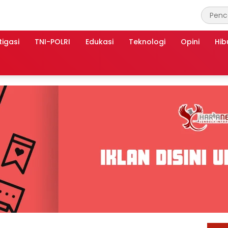
tigasi
TNI-POLRI
Edukasi
Teknologi
Opini
Hib