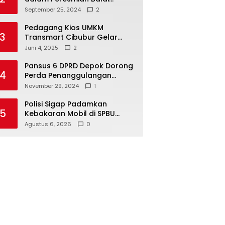
Warga di Sukamaju : Wadah
September 25, 2024
2
Baru untuk Kolaborasi dan
Aspirasi Masyarakat
Pedagang Kios UMKM
3
Transmart Cibubur Gelar
Family Gathering di Cisarua,
Juni 4, 2025
2
Pererat Silaturahmi dan
Kekompakan
Pansus 6 DPRD Depok Dorong
4
Perda Penanggulangan
Kebakaran untuk
November 29, 2024
1
Keselamatan Warga
Polisi Sigap Padamkan
5
Kebakaran Mobil di SPBU
Bulukerto, Berhasil Cegah Api
Agustus 6, 2026
0
Meluas