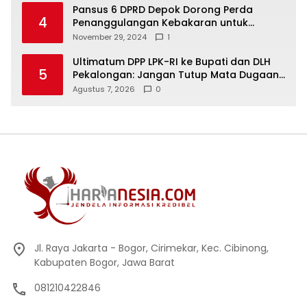
Pansus 6 DPRD Depok Dorong Perda
4
Penanggulangan Kebakaran untuk
Keselamatan Warga
November 29, 2024
1
Ultimatum DPP LPK-RI ke Bupati dan DLH
5
Pekalongan: Jangan Tutup Mata Dugaan
Pencemaran Limbah Laundry, Siap
Agustus 7, 2026
0
Tempuh Jalur Hukum Sampai Tingkat
Pusat
Jl. Raya Jakarta - Bogor, Cirimekar, Kec. Cibinong,
Kabupaten Bogor, Jawa Barat
081210422846