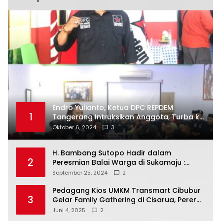
Endro Yulianto, Ketua DPC REPDEM
1
Tangerang Intruksikan Anggota, Turba ke
Masyarakat Dan Jalani Apa Yang di
Oktober 6, 2024
3
Putuskan RAKERCABSUS
H. Bambang Sutopo Hadir dalam
2
Peresmian Balai Warga di Sukamaju :
Wadah Baru untuk Kolaborasi dan
September 25, 2024
2
Aspirasi Masyarakat
Pedagang Kios UMKM Transmart Cibubur
3
Gelar Family Gathering di Cisarua, Pererat
Silaturahmi dan Kekompakan
Juni 4, 2025
2