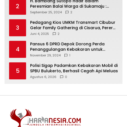
H. Bambang Sutopo Hadir dalam
2
Peresmian Balai Warga di Sukamaju :
Wadah Baru untuk Kolaborasi dan
September 25, 2024
2
Aspirasi Masyarakat
Pedagang Kios UMKM Transmart Cibubur
3
Gelar Family Gathering di Cisarua, Pererat
Silaturahmi dan Kekompakan
Juni 4, 2025
2
Pansus 6 DPRD Depok Dorong Perda
4
Penanggulangan Kebakaran untuk
Keselamatan Warga
November 29, 2024
1
Polisi Sigap Padamkan Kebakaran Mobil di
5
SPBU Bulukerto, Berhasil Cegah Api Meluas
Agustus 6, 2026
0