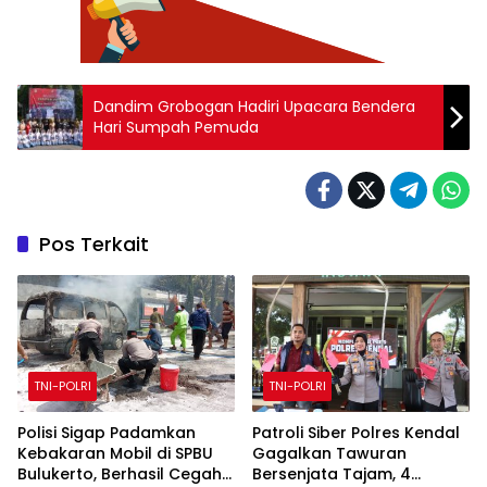
Dandim Grobogan Hadiri Upacara Bendera
Hari Sumpah Pemuda
Pos Terkait
TNI-POLRI
TNI-POLRI
Polisi Sigap Padamkan
Patroli Siber Polres Kendal
Kebakaran Mobil di SPBU
Gagalkan Tawuran
Bulukerto, Berhasil Cegah
Bersenjata Tajam, 4