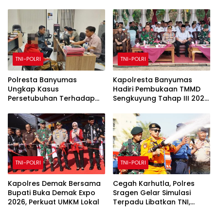
Api Meluas
Pemuda Diamankan
TNI-POLRI
TNI-POLRI
Polresta Banyumas
Kapolresta Banyumas
Ungkap Kasus
Hadiri Pembukaan TMMD
Persetubuhan Terhadap
Sengkuyung Tahap III 2026
Anak, Seorang Lansia
Di Desa Cirahab
Ditangkap
TNI-POLRI
TNI-POLRI
Kapolres Demak Bersama
Cegah Karhutla, Polres
Bupati Buka Demak Expo
Sragen Gelar Simulasi
2026, Perkuat UMKM Lokal
Terpadu Libatkan TNI,
Damkar dan BPBD,