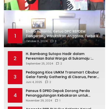
Endro Yulianto, Ketua DPC REPDEM
1
Tangerang Intruksikan Anggota, Turba ke
Masyarakat Dan Jalani Apa Yang di
Oktober 6, 2024
3
Putuskan RAKERCABSUS
H. Bambang Sutopo Hadir dalam
2
Peresmian Balai Warga di Sukamaju :
Wadah Baru untuk Kolaborasi dan
September 25, 2024
2
Aspirasi Masyarakat
Pedagang Kios UMKM Transmart Cibubur
3
Gelar Family Gathering di Cisarua, Pererat
Silaturahmi dan Kekompakan
Juni 4, 2025
2
Pansus 6 DPRD Depok Dorong Perda
4
Penanggulangan Kebakaran untuk
Keselamatan Warga
November 29, 2024
1