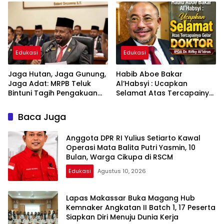
Edukasi
Edukasi
Jaga Hutan, Jaga Gunung,
Habib Aboe Bakar
Jaga Adat: MRPB Teluk
Al’Habsyi : Ucapkan
Bintuni Tagih Pengakuan
Selamat Atas Tercapainya
MHA Esnam dan Isbained
Gelar Doktor IPDA Dr. Rifky
Al’Idrus
Baca Juga
Anggota DPR RI Yulius Setiarto Kawal
Operasi Mata Balita Putri Yasmin, 10
Bulan, Warga Cikupa di RSCM
Edukasi
Agustus 10, 2026
Lapas Makassar Buka Magang Hub
Kemnaker Angkatan II Batch 1, 17 Peserta
Siapkan Diri Menuju Dunia Kerja