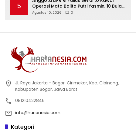
Anggota DPR RI Yulius Setiarto Kawal
5
Operasi Mata Balita Putri Yasmin, 10 Bulan,
Warga Cikupa di RSCM
Agustus 10, 2026
0
Jl. Raya Jakarta - Bogor, Cirimekar, Kec. Cibinong,
Kabupaten Bogor, Jawa Barat
081210422846
info@harianesia.com
Kategori