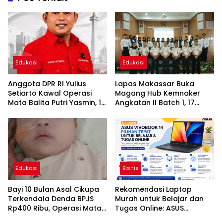
Edukasi
Edukasi
Anggota DPR RI Yulius
Lapas Makassar Buka
Setiarto Kawal Operasi
Magang Hub Kemnaker
Mata Balita Putri Yasmin, 10
Angkatan II Batch 1, 17
Bulan, Warga Cikupa di
Peserta Siapkan Diri Menuju
RSCM
Dunia Kerja
Edukasi
Bisnis
Bayi 10 Bulan Asal Cikupa
Rekomendasi Laptop
Terkendala Denda BPJS
Murah untuk Belajar dan
Rp400 Ribu, Operasi Mata
Tugas Online: ASUS
di RSCM Tertunda
Vivobook 14