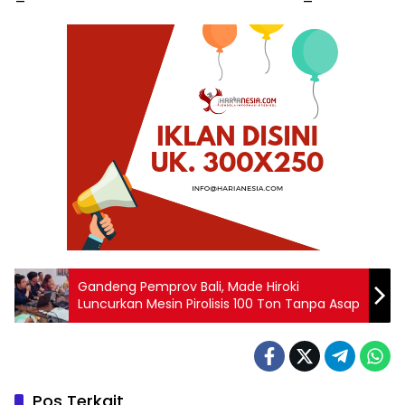
Gandeng Pemprov Bali, Made Hiroki
Luncurkan Mesin Pirolisis 100 Ton Tanpa Asap
Pos Terkait