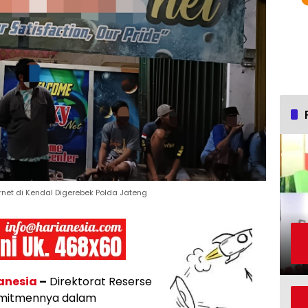
net di Kendal Digerebek Polda Jateng
anesia
–
Direktorat Reserse
omitmennya dalam