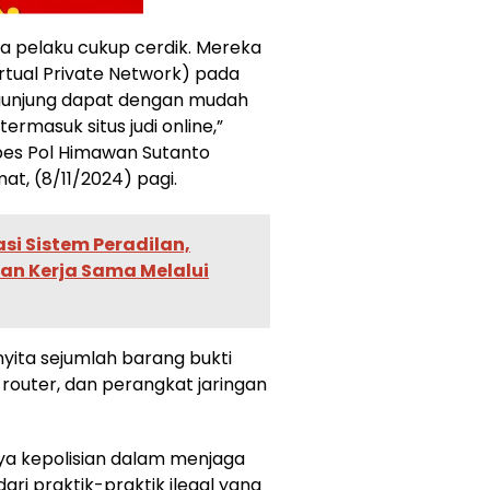
a pelaku cukup cerdik. Mereka
rtual Private Network) pada
ngunjung dapat dengan mudah
termasuk situs judi online,”
bes Pol Himawan Sutanto
t, (8/11/2024) pagi.
i Sistem Peradilan,
an Kerja Sama Melalui
nyita sejumlah barang bukti
router, dan perangkat jaringan
a kepolisian dalam menjaga
ari praktik-praktik ilegal yang