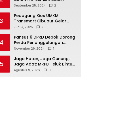
Warga di Sukamaju : Wadah
September 25, 2024
2
Baru untuk Kolaborasi dan
Aspirasi Masyarakat
Pedagang Kios UMKM
3
Transmart Cibubur Gelar
Family Gathering di Cisarua,
Juni 4, 2025
2
Pererat Silaturahmi dan
Kekompakan
Pansus 6 DPRD Depok Dorong
4
Perda Penanggulangan
Kebakaran untuk
November 29, 2024
1
Keselamatan Warga
Jaga Hutan, Jaga Gunung,
5
Jaga Adat: MRPB Teluk Bintuni
Tagih Pengakuan MHA Esnam
Agustus 9, 2026
0
dan Isbained