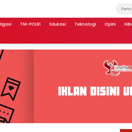
tigasi
TNI-POLRI
Edukasi
Teknologi
Opini
Hib