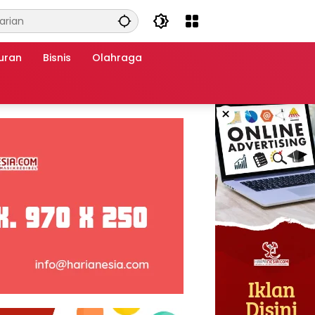
uran
Bisnis
Olahraga
×