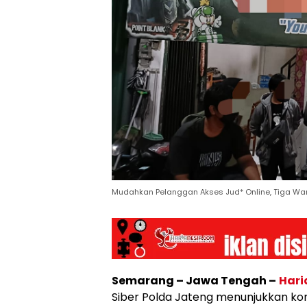
Mudahkan Pelanggan Akses Jud* Online, Tiga War
Semarang – Jawa Tengah –
Hari
Siber Polda Jateng menunjukkan k