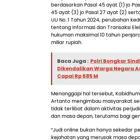
berdasarkan Pasal 45 ayat (1) jo Pas
45 ayat (3) jo Pasal 27 ayat (2) serta
UU No. 1 Tahun 2024, perubahan kedu
tentang Informasi dan Transaksi El
hukuman maksimal 10 tahun penjara
miliar rupiah.
Baca Juga :
Polri Bongkar Sind
Dikendalikan Warga Negara A
Capai Rp 685 M
Menanggapi hal tersebut, Kabidhum
Artanto mengimbau masyarakat ser
tidak terlibat dalam aktivitas perju
dan masa depan, terutama bagi gen
“Judi online bukan hanya sekedar p
kejahatan yang merusak masa depa