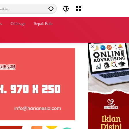
is
Olahraga
Sepak Bola
×