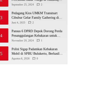
Wadah Baru untuk Kolaborasi dan
September 25, 2024
2
Aspirasi Masyarakat
Pedagang Kios UMKM Transmart
3
Cibubur Gelar Family Gathering di
Cisarua, Pererat Silaturahmi dan
Juni 4, 2025
2
Kekompakan
Pansus 6 DPRD Depok Dorong Perda
4
Penanggulangan Kebakaran untuk
Keselamatan Warga
November 29, 2024
1
Polisi Sigap Padamkan Kebakaran
5
Mobil di SPBU Bulukerto, Berhasil
Cegah Api Meluas
Agustus 6, 2026
0