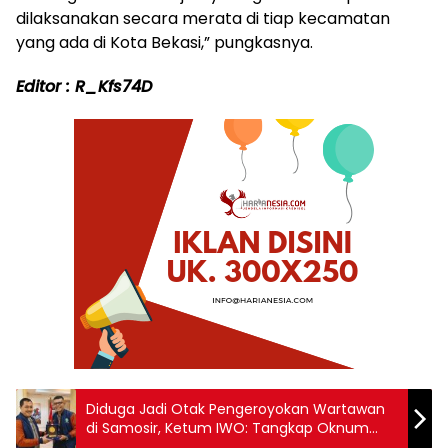
dilaksanakan secara merata di tiap kecamatan
yang ada di Kota Bekasi,” pungkasnya.
Editor : R_Kfs74D
Diduga Jadi Otak Pengeroyokan Wartawan
di Samosir, Ketum IWO: Tangkap Oknum
Kadis Berinisial RL