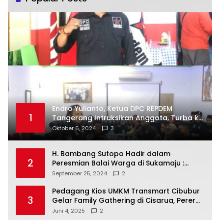
Endro Yulianto, Ketua DPC REPDEM
1
Tangerang Intruksikan Anggota, Turba ke
Masyarakat Dan Jalani Apa Yang di
Oktober 6, 2024
3
Putuskan RAKERCABSUS
H. Bambang Sutopo Hadir dalam
2
Peresmian Balai Warga di Sukamaju :
Wadah Baru untuk Kolaborasi dan
September 25, 2024
2
Aspirasi Masyarakat
Pedagang Kios UMKM Transmart Cibubur
3
Gelar Family Gathering di Cisarua, Pererat
Silaturahmi dan Kekompakan
Juni 4, 2025
2