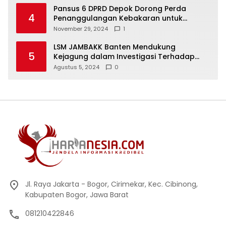
Pansus 6 DPRD Depok Dorong Perda
4
Penanggulangan Kebakaran untuk
Keselamatan Warga
November 29, 2024
1
LSM JAMBAKK Banten Mendukung
5
Kejagung dalam Investigasi Terhadap
Walikota Bandar Lampung
Agustus 5, 2024
0
Jl. Raya Jakarta - Bogor, Cirimekar, Kec. Cibinong,
Kabupaten Bogor, Jawa Barat
081210422846