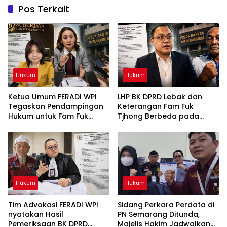
Pos Terkait
Hukum
Hukum
Ketua Umum FERADI WPI
LHP BK DPRD Lebak dan
Tegaskan Pendampingan
Keterangan Fam Fuk
Hukum untuk Fam Fuk
Tjhong Berbeda pada
Tjhong Alias Uun Tetap
Sejumlah Poin, Proses
Berjalan, Hormati Proses
Pembuktian Masih
Penyidikan dan Hasil
Berlangsung di Polda
Pemeriksaan BK
Banten ujar Revan FERADI
WPI
Hukum
Hukum
Tim Advokasi FERADI WPI
Sidang Perkara Perdata di
nyatakan Hasil
PN Semarang Ditunda,
Pemeriksaan BK DPRD
Majelis Hakim Jadwalkan