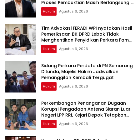
Proses Pembuktian Masih Berlangsung di
Polda Banten ujar Revan FERADI WPI
Hukum
Agustus 6, 2026
Tim Advokasi FERADI WPI nyatakan Hasil
Pemeriksaan BK DPRD Lebak Tidak
Menghentikan Penyidikan Perkara Fam
Fuk Tjhong alias Eyang Uun
Hukum
Agustus 6, 2026
Sidang Perkara Perdata di PN Semarang
Ditunda, Majelis Hakim Jadwalkan
Pemanggilan Kembali Tergugat
Hukum
Agustus 6, 2026
Perkembangan Penanganan Dugaan
Korupsi Pengadaan Antena Siaran Luar
Negeri LPP RRI, Kejari Depok Tetapkan
Satu Tersangka Baru
Hukum
Agustus 6, 2026