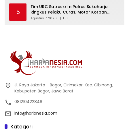
Tim URC Satreskrim Polres Sukoharjo
5
Ringkus Pelaku Curas, Motor Korban
Dibongkar untuk Hilangkan Jejak
Agustus 7, 2026
0
Jl. Raya Jakarta - Bogor, Cirimekar, Kec. Cibinong,
Kabupaten Bogor, Jawa Barat
081210422846
info@harianesia.com
Kategori