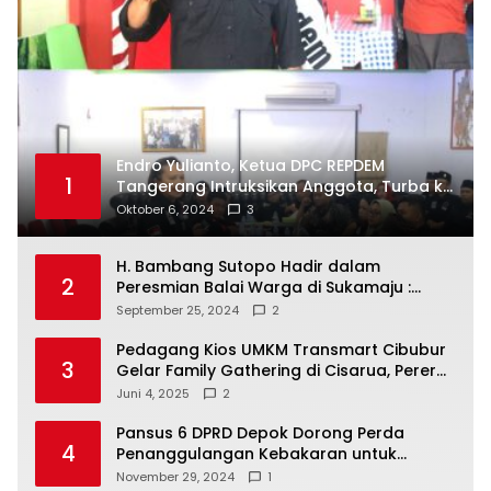
Endro Yulianto, Ketua DPC REPDEM
1
Tangerang Intruksikan Anggota, Turba ke
Masyarakat Dan Jalani Apa Yang di
Oktober 6, 2024
3
Putuskan RAKERCABSUS
H. Bambang Sutopo Hadir dalam
2
Peresmian Balai Warga di Sukamaju :
Wadah Baru untuk Kolaborasi dan
September 25, 2024
2
Aspirasi Masyarakat
Pedagang Kios UMKM Transmart Cibubur
3
Gelar Family Gathering di Cisarua, Pererat
Silaturahmi dan Kekompakan
Juni 4, 2025
2
Pansus 6 DPRD Depok Dorong Perda
4
Penanggulangan Kebakaran untuk
Keselamatan Warga
November 29, 2024
1