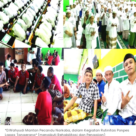
*D.Wahyudi Mantan Pecandu Narkoba, dalam Kegiatan Rutinitas Ponpes
Lapas Tangerang* (mengikuti Rehabilitasi dan Pengajian)