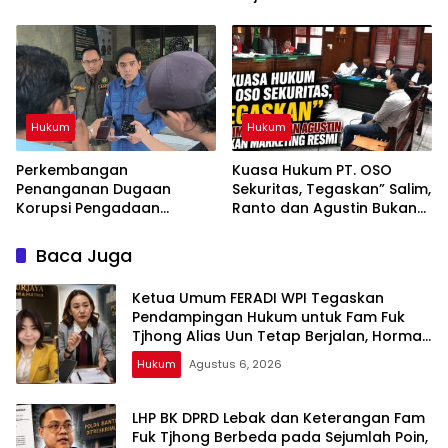
Lebak Tidak Menghentikan
Pemanggilan Kembali
Penyidikan Perkara Fam
Tergugat
Fuk Tjhong alias Eyang Uun
Hukum
Hukum
Perkembangan
Kuasa Hukum PT. OSO
Penanganan Dugaan
Sekuritas, Tegaskan” Salim,
Korupsi Pengadaan
Ranto dan Agustin Bukan
Antena Siaran Luar Negeri
Marketing Resmi
LPP RRI, Kejari Depok
Baca Juga
Tetapkan Satu Tersangka
Baru
Ketua Umum FERADI WPI Tegaskan
Pendampingan Hukum untuk Fam Fuk
Tjhong Alias Uun Tetap Berjalan, Hormati
Proses Penyidikan dan Hasil Pemeriksaan
Hukum
Agustus 6, 2026
BK
LHP BK DPRD Lebak dan Keterangan Fam
Fuk Tjhong Berbeda pada Sejumlah Poin,