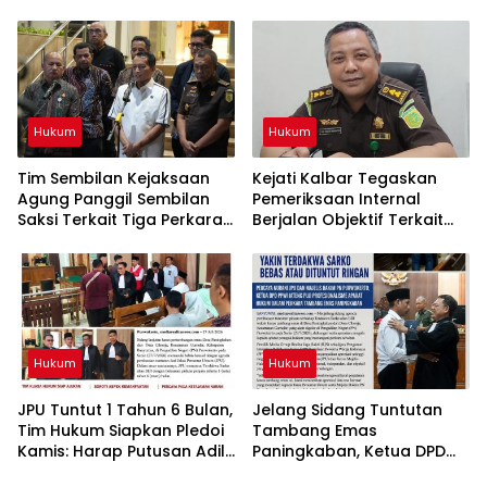
Marketing Resmi
Bibit Ayam DOC
Hukum
Hukum
Tim Sembilan Kejaksaan
Kejati Kalbar Tegaskan
Agung Panggil Sembilan
Pemeriksaan Internal
Saksi Terkait Tiga Perkara
Berjalan Objektif Terkait
TPPU Tersangka FA
Dugaan Keterlibatan
Pegawai Kejari Sekadau
Hukum
Hukum
JPU Tuntut 1 Tahun 6 Bulan,
Jelang Sidang Tuntutan
Tim Hukum Siapkan Pledoi
Tambang Emas
Kamis: Harap Putusan Adil
Paningkaban, Ketua DPD
Bagi Tambang Emas
PPWI Jateng Harapkan