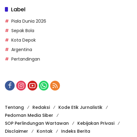
Jl. Raya Jakarta - Bogor, Cirimekar, Kec. Cibinong,
Kabupaten Bogor, Jawa Barat
081210422846
info@harianesia.com
Kategori
TNI-POLRI
Edukasi
Politik
Hukum
Investigasi
Label
Piala Dunia 2026