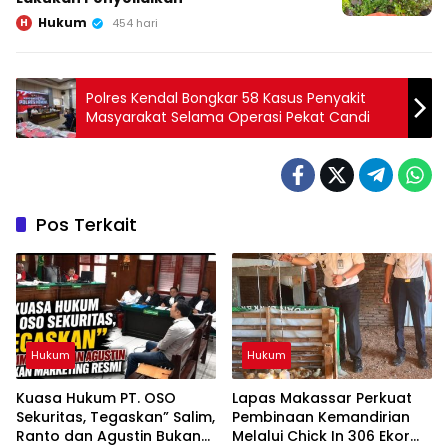
Hukum
H
454 hari
Polres Kendal Bongkar 58 Kasus Penyakit
Masyarakat Selama Operasi Pekat Candi
Pos Terkait
Hukum
Hukum
Kuasa Hukum PT. OSO
Lapas Makassar Perkuat
Sekuritas, Tegaskan” Salim,
Pembinaan Kemandirian
Ranto dan Agustin Bukan
Melalui Chick In 306 Ekor