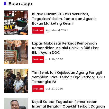
Paningkaban
Putusan yang Adil bagi
Baca Juga
Terdakwa Sarko
Kuasa Hukum PT. OSO Sekuritas,
Tegaskan” Salim, Ranto dan Agustin
Bukan Marketing Resmi
Hukum
Agustus 4, 2026
Lapas Makassar Perkuat Pembinaan
Kemandirian Melalui Chick In 306 Ekor
Bibit Ayam DOC
Hukum
Juli 29, 2026
Tim Sembilan Kejaksaan Agung Panggil
Sembilan Saksi Terkait Tiga Perkara TPPU
Tersangka FA
Hukum
Juli 27, 2026
Kejati Kalbar Tegaskan Pemeriksaan
Internal Berjalan Objektif Terkait Dugaan