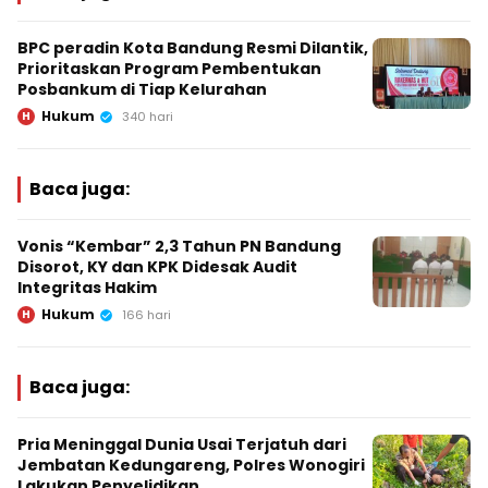
BPC peradin Kota Bandung Resmi Dilantik,
Prioritaskan Program Pembentukan
Posbankum di Tiap Kelurahan
Hukum
H
340 hari
Baca juga:
Vonis “Kembar” 2,3 Tahun PN Bandung
Disorot, KY dan KPK Didesak Audit
Integritas Hakim
Hukum
H
166 hari
Baca juga:
Pria Meninggal Dunia Usai Terjatuh dari
Jembatan Kedungareng, Polres Wonogiri
Lakukan Penyelidikan